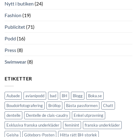
Nytt i butiken
(24)
Fashion
(19)
Publicitet
(71)
Podd
(16)
Press
(8)
Swimwear
(8)
ETIKETTER
Aubade
avianipodd
bad
BH
Blogg
Boka.se
Boudoirfotografering
Bröllop
Bästa passformen
Chatt
dentelle
Dentelle de clais-caudry
Enkel utprovning
Exklusiva franska underkläder
feminint
franska underkläder
Geisha
Götebors-Posten
Hitta rätt BH-storlek