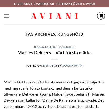
Hoppa
LEVERANS 1-3 VARDAGAR - FRI FRAKT ÖVER 1.499KR
till
innehåll
TAG ARCHIVES:
KUNGSHÖJD
BLOGG
,
FASHION
,
PUBLICITET
Marlies Dekkers – Vårt första märke
POSTED ON
2016-01-13
BY
SANDRA AVIANI
Marlies Dekkers var vårt första märke och jag skulle vilja dela
med mig av min första kontakt med denna fantastiska
tillverkare. Det var en (som på bilden) svart behå från Marlies
Dekkers som kallas för ’Dame De Paris’ som jag provade. Det
var sommaren 2012 och vi hade bestämt oss för att starta