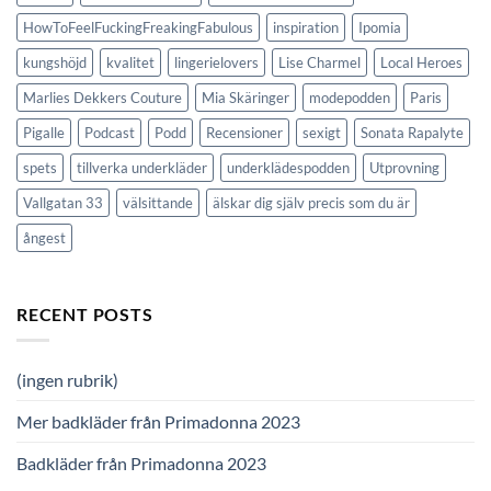
HowToFeelFuckingFreakingFabulous
inspiration
Ipomia
kungshöjd
kvalitet
lingerielovers
Lise Charmel
Local Heroes
Marlies Dekkers Couture
Mia Skäringer
modepodden
Paris
Pigalle
Podcast
Podd
Recensioner
sexigt
Sonata Rapalyte
spets
tillverka underkläder
underklädespodden
Utprovning
Vallgatan 33
välsittande
älskar dig själv precis som du är
ångest
RECENT POSTS
(ingen rubrik)
Mer badkläder från Primadonna 2023
Badkläder från Primadonna 2023