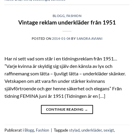
BLOGG
,
FASHION
Vintage reklam underkläder från 1951
POSTED ON
2014-01-04
BY
SANDRA AVIANI
Har ni sett vad som står i en tidningsreklam från 1951…
”Varje kvinna är skyldig sig själv den känsla av lyx och
raffinemang som lätta – ljuvligt lätta – underkläder skänker.
Vetskapen om att vara fin under stärker kvinnans
självförtroende och ger henne säkerhet och elegans” Från
tidning FEMINA juni år 1951 (Tidningen är en […]
CONTINUE READING
→
Publicerat i
Blogg
,
Fashion
|
Taggade
stylad
,
underkläder
,
sexigt
,