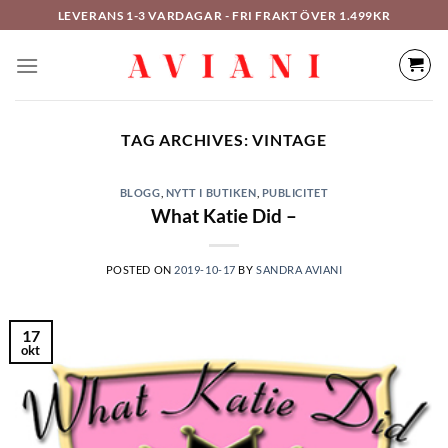
Hoppa
LEVERANS 1-3 VARDAGAR - FRI FRAKT ÖVER 1.499KR
till
innehåll
TAG ARCHIVES:
VINTAGE
BLOGG
,
NYTT I BUTIKEN
,
PUBLICITET
What Katie Did –
POSTED ON
2019-10-17
BY
SANDRA AVIANI
17
okt