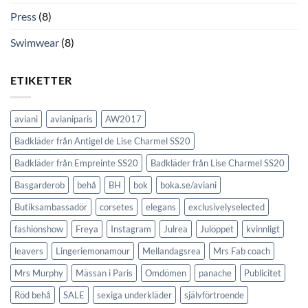
Press
(8)
Swimwear
(8)
ETIKETTER
aviani
avianiparis
AW2017
Badkläder från Antigel de Lise Charmel SS20
Badkläder från Empreinte SS20
Badkläder från Lise Charmel SS20
Basgarderob
behå
BH
bok
boka.se/aviani
Butiksambassadör
corsetes
elegans
exclusivelyselected
fashionshow
Freya
Instagram
Julrea
Julöppet
kvinnligt
leavers
Lingeriemonamour
Mellandagsrea
Mrs Fab coach
Mrs Murphy
Mässan i Paris
Omdömen
panache
Publicitet
Röd behå
SALE
sexiga underkläder
självförtroende