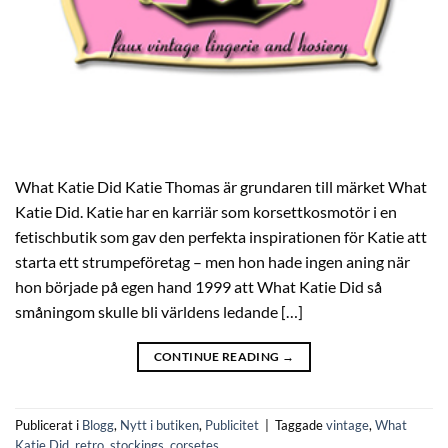
What Katie Did Katie Thomas är grundaren till märket What
Katie Did. Katie har en karriär som korsettkosmotör i en
fetischbutik som gav den perfekta inspirationen för Katie att
starta ett strumpeföretag – men hon hade ingen aning när
hon började på egen hand 1999 att What Katie Did så
småningom skulle bli världens ledande […]
CONTINUE READING
→
Publicerat i
Blogg
,
Nytt i butiken
,
Publicitet
|
Taggade
vintage
,
What
Katie Did
,
retro
,
stockings
,
corsetes