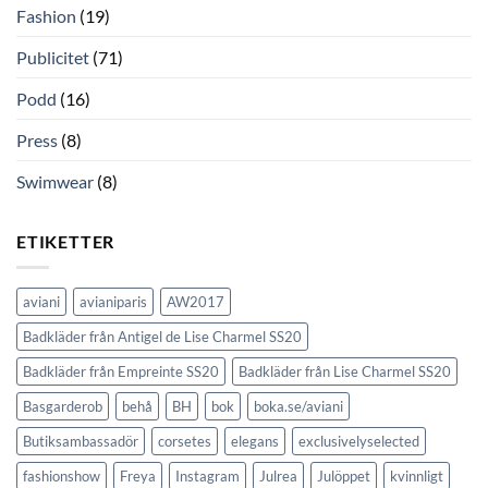
Fashion
(19)
Publicitet
(71)
Podd
(16)
Press
(8)
Swimwear
(8)
ETIKETTER
aviani
avianiparis
AW2017
Badkläder från Antigel de Lise Charmel SS20
Badkläder från Empreinte SS20
Badkläder från Lise Charmel SS20
Basgarderob
behå
BH
bok
boka.se/aviani
Butiksambassadör
corsetes
elegans
exclusivelyselected
fashionshow
Freya
Instagram
Julrea
Julöppet
kvinnligt