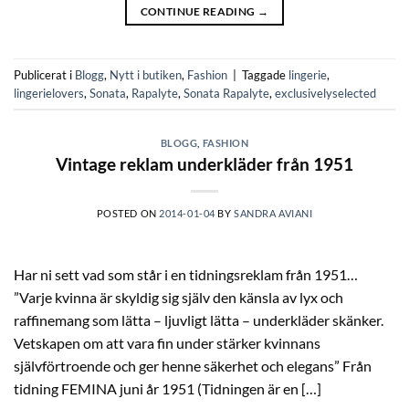
CONTINUE READING
→
Publicerat i
Blogg
,
Nytt i butiken
,
Fashion
|
Taggade
lingerie
,
lingerielovers
,
Sonata
,
Rapalyte
,
Sonata Rapalyte
,
exclusivelyselected
BLOGG
,
FASHION
Vintage reklam underkläder från 1951
POSTED ON
2014-01-04
BY
SANDRA AVIANI
Har ni sett vad som står i en tidningsreklam från 1951…
”Varje kvinna är skyldig sig själv den känsla av lyx och
raffinemang som lätta – ljuvligt lätta – underkläder skänker.
Vetskapen om att vara fin under stärker kvinnans
självförtroende och ger henne säkerhet och elegans” Från
tidning FEMINA juni år 1951 (Tidningen är en […]