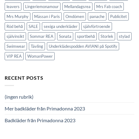
leavers
Lingeriemonamour
Mellandagsrea
Mrs Fab coach
Mrs Murphy
Mässan i Paris
Omdömen
panache
Publicitet
Röd behå
SALE
sexiga underkläder
självförtroende
självinsikt
Sommar REA
Sonata
sportbehå
Storlek
stylad
Swimwear
Tävling
Underklädespodden AVIANI på Spotify
VIP REA
WomanPower
RECENT POSTS
(ingen rubrik)
Mer badkläder från Primadonna 2023
Badkläder från Primadonna 2023