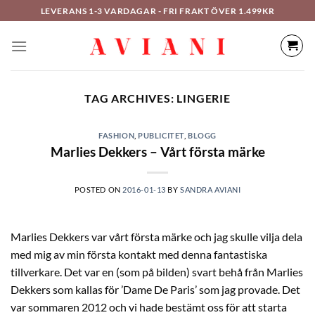
Hoppa
LEVERANS 1-3 VARDAGAR - FRI FRAKT ÖVER 1.499KR
till
innehåll
TAG ARCHIVES:
LINGERIE
FASHION
,
PUBLICITET
,
BLOGG
Marlies Dekkers – Vårt första märke
POSTED ON
2016-01-13
BY
SANDRA AVIANI
Marlies Dekkers var vårt första märke och jag skulle vilja dela
med mig av min första kontakt med denna fantastiska
tillverkare. Det var en (som på bilden) svart behå från Marlies
Dekkers som kallas för ’Dame De Paris’ som jag provade. Det
var sommaren 2012 och vi hade bestämt oss för att starta