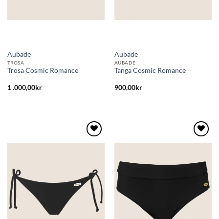
Aubade
Aubade
TROSA
AUBADE
Trosa Cosmic Romance
Tanga Cosmic Romance
1 .000,00
kr
900,00
kr
Lägg
Lägg
till i
till i
önskelistan
önskelistan