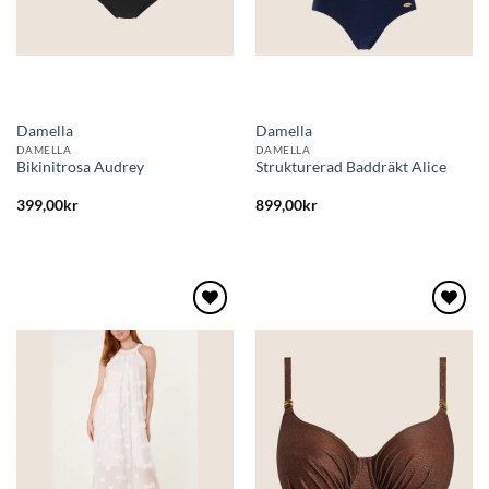
Damella
Damella
DAMELLA
DAMELLA
Bikinitrosa Audrey
Strukturerad Baddräkt Alice
399,00
kr
899,00
kr
Lägg
Lägg
till i
till i
önskelistan
önskelistan