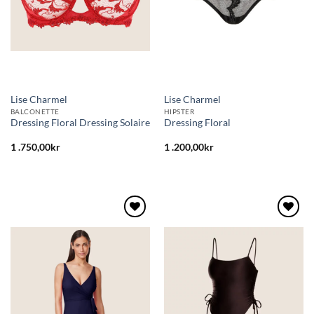
Lise Charmel
Lise Charmel
BALCONETTE
HIPSTER
Dressing Floral Dressing Solaire
Dressing Floral
1 .750,00
kr
1 .200,00
kr
Lägg
Lägg
till i
till i
önskelistan
önskelistan