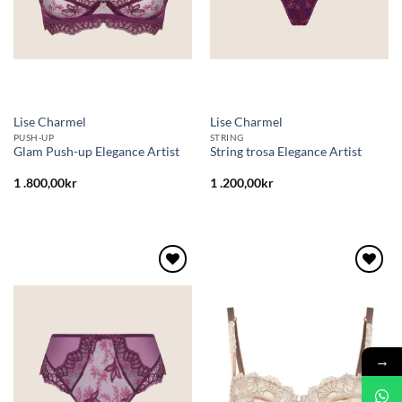
Lise Charmel
Lise Charmel
PUSH-UP
STRING
Glam Push-up Elegance Artist
String trosa Elegance Artist
1 .800,00
kr
1 .200,00
kr
Lägg
Lägg
till i
till i
önskelistan
önskelistan
→