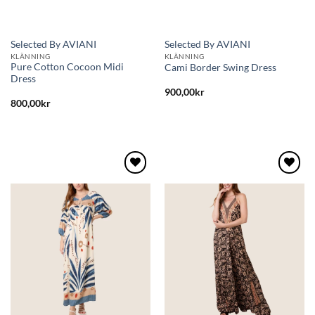
Selected By AVIANI
Selected By AVIANI
KLÄNNING
KLÄNNING
Pure Cotton Cocoon Midi
Cami Border Swing Dress
Dress
900,00
kr
800,00
kr
Lägg
Lägg
till i
till i
önskelistan
önskelistan