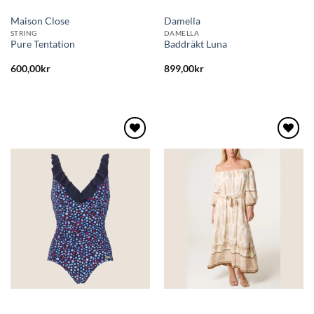
Maison Close
Damella
STRING
DAMELLA
Pure Tentation
Baddräkt Luna
600,00
kr
899,00
kr
Lägg
Lägg
till i
till i
önskelistan
önskelistan