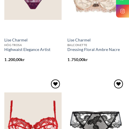
Lise Charmel
Lise Charmel
HÖG TROSA
BALCONETTE
Highwaist Elegance Artist
Dressing Floral Ambre Nacre
1 .200,00
kr
1 .750,00
kr
Lägg
Lägg
till i
till i
önskelistan
önskelistan