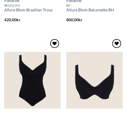
Panache
Panache
BRAZILIAN
BH
Allure Blom Brazilian Trosa
Allure Blom Balconette BH
420,00
kr
800,00
kr
Lägg
Lägg
till i
till i
önskelistan
önskelistan