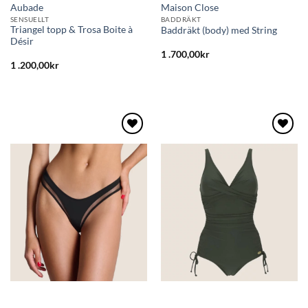
Aubade
Maison Close
SENSUELLT
BADDRÄKT
Triangel topp & Trosa Boite à
Baddräkt (body) med String
Désir
1 .700,00
kr
1 .200,00
kr
Lägg
Lägg
till i
till i
önskelistan
önskelistan