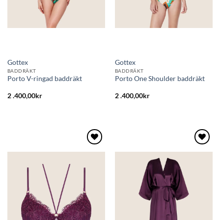
Gottex
Gottex
BADDRÄKT
BADDRÄKT
Porto V-ringad baddräkt
Porto One Shoulder baddräkt
2 .400,00
kr
2 .400,00
kr
Lägg
Lägg
till i
till i
önskelistan
önskelistan