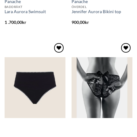
Panache
Panache
BADDRÄKT
ÖVERDEL
Lara Aurora Swimsuit
Jennifer Aurora Bikini top
1 .700,00
kr
900,00
kr
Lägg
Lägg
till i
till i
önskelistan
önskelistan