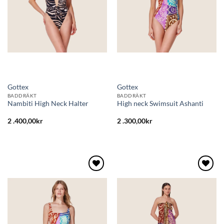
Gottex
Gottex
BADDRÄKT
BADDRÄKT
Nambiti High Neck Halter
High neck Swimsuit Ashanti
2 .400,00
kr
2 .300,00
kr
Lägg
Lägg
till i
till i
önskelistan
önskelistan