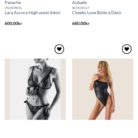
Panache
Aubade
UNDERDEL
SENSUELLT
Lara Aurora High waist bikini
Cheeky Love Boite à Désir
600,00
kr
680,00
kr
Lägg
Lägg
till i
till i
önskelistan
önskelistan