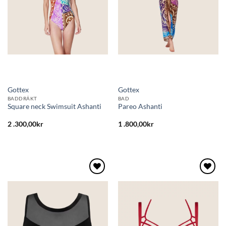
Gottex
Gottex
BADDRÄKT
BAD
Square neck Swimsuit Ashanti
Pareo Ashanti
2 .300,00
kr
1 .800,00
kr
Lägg
Lägg
till i
till i
önskelistan
önskelistan