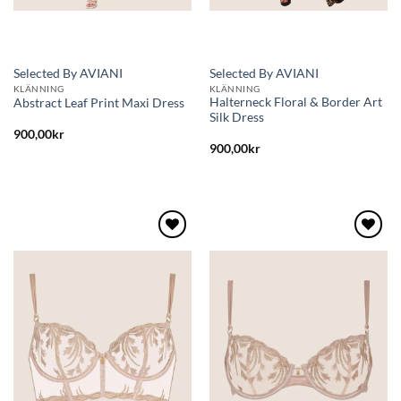
Selected By AVIANI
Selected By AVIANI
KLÄNNING
KLÄNNING
Halterneck Floral & Border Art
Abstract Leaf Print Maxi Dress
Silk Dress
900,00
kr
900,00
kr
Lägg
Lägg
till i
till i
önskelistan
önskelistan