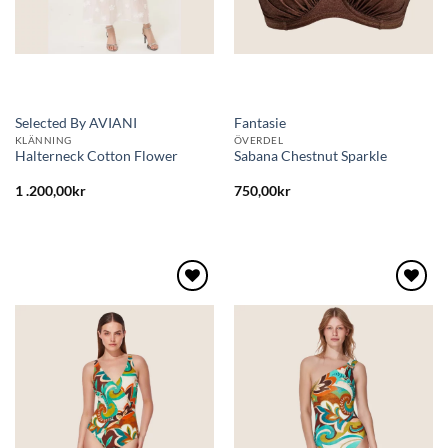
Selected By AVIANI
Fantasie
KLÄNNING
ÖVERDEL
Halterneck Cotton Flower
Sabana Chestnut Sparkle
1 .200,00
kr
750,00
kr
Lägg
Lägg
till i
till i
önskelistan
önskelistan