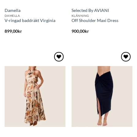
Damella
Selected By AVIANI
DAMELLA
KLÄNNING
V-ringad baddräkt Virginia
Off Shoulder Maxi Dress
899,00
kr
900,00
kr
Lägg
Lägg
till i
till i
önskelistan
önskelistan