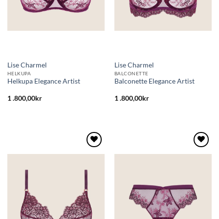
Lise Charmel
Lise Charmel
HELKUPA
BALCONETTE
Helkupa Elegance Artist
Balconette Elegance Artist
1 .800,00
kr
1 .800,00
kr
Lägg
Lägg
till i
till i
önskelistan
önskelistan