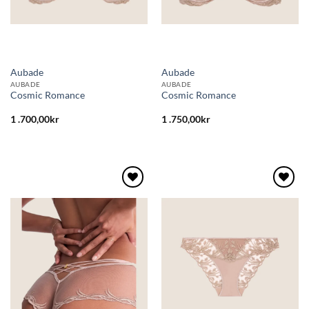
Aubade
Aubade
AUBADE
AUBADE
Cosmic Romance
Cosmic Romance
1 .700,00
kr
1 .750,00
kr
Lägg
Lägg
till i
till i
önskelistan
önskelistan