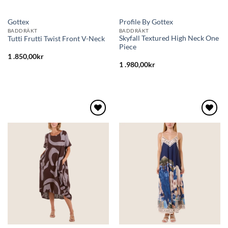
Gottex
Profile By Gottex
BADDRÄKT
BADDRÄKT
Skyfall Textured High Neck One
Tutti Frutti Twist Front V-Neck
Piece
1 .850,00
kr
1 .980,00
kr
Lägg
Lägg
till i
till i
önskelistan
önskelistan