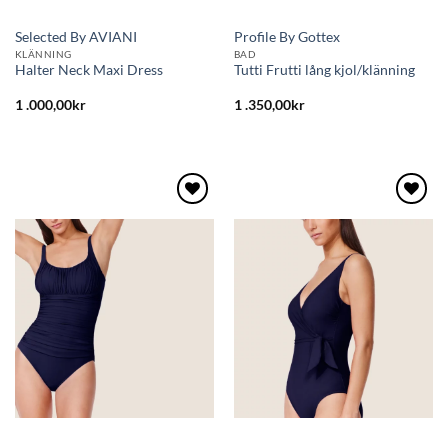
Selected By AVIANI
Profile By Gottex
KLÄNNING
BAD
Halter Neck Maxi Dress
Tutti Frutti lång kjol/klänning
1 .000,00
kr
1 .350,00
kr
Lägg
Lägg
till i
till i
önskelistan
önskelistan