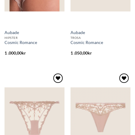
Aubade
Aubade
HIPSTER
TROSA
Cosmic Romance
Cosmic Romance
1 .000,00
kr
1 .050,00
kr
Lägg
Lägg
till i
till i
önskelistan
önskelistan