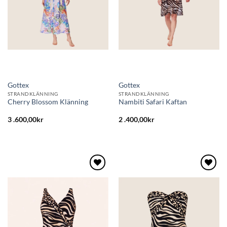
Gottex
Gottex
STRANDKLÄNNING
STRANDKLÄNNING
Cherry Blossom Klänning
Nambiti Safari Kaftan
3 .600,00
kr
2 .400,00
kr
Lägg
Lägg
till i
till i
önskelistan
önskelistan