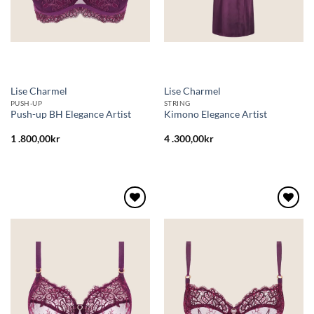
Lise Charmel
Lise Charmel
PUSH-UP
STRING
Push-up BH Elegance Artist
Kimono Elegance Artist
1 .800,00
kr
4 .300,00
kr
Lägg
Lägg
till i
till i
önskelistan
önskelistan