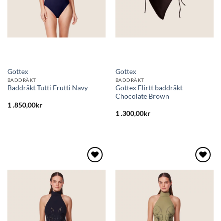
Gottex
Gottex
BADDRÄKT
BADDRÄKT
Gottex Flirtt baddräkt
Baddräkt Tutti Frutti Navy
Chocolate Brown
1 .850,00
kr
1 .300,00
kr
Lägg
Lägg
till i
till i
önskelistan
önskelistan