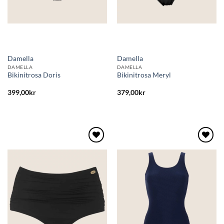
Damella
Damella
DAMELLA
DAMELLA
Bikinitrosa Doris
Bikinitrosa Meryl
399,00
kr
379,00
kr
Lägg
Lägg
till i
till i
önskelistan
önskelistan