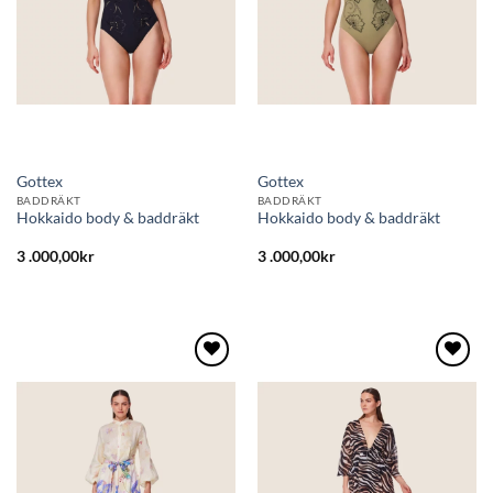
Gottex
Gottex
BADDRÄKT
BADDRÄKT
Hokkaido body & baddräkt
Hokkaido body & baddräkt
3 .000,00
kr
3 .000,00
kr
Lägg
Lägg
till i
till i
önskelistan
önskelistan