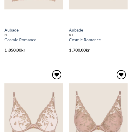
Aubade
Aubade
BH
BH
Cosmic Romance
Cosmic Romance
1 .850,00
kr
1 .700,00
kr
Lägg
Lägg
till i
till i
önskelistan
önskelistan