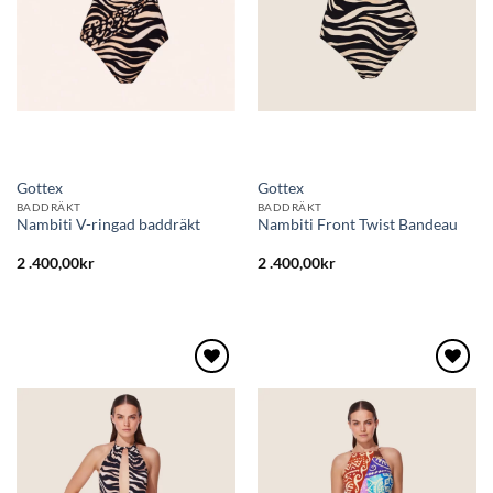
Gottex
Gottex
BADDRÄKT
BADDRÄKT
Nambiti V-ringad baddräkt
Nambiti Front Twist Bandeau
2 .400,00
kr
2 .400,00
kr
Lägg
Lägg
till i
till i
önskelistan
önskelistan