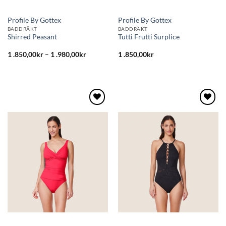
Profile By Gottex
Profile By Gottex
BADDRÄKT
BADDRÄKT
Shirred Peasant
Tutti Frutti Surplice
1 .850,00
kr
–
1 .980,00
kr
1 .850,00
kr
Lägg
Lägg
till i
till i
önskelistan
önskelistan