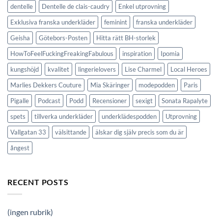
dentelle
Dentelle de clais-caudry
Enkel utprovning
Exklusiva franska underkläder
feminint
franska underkläder
Geisha
Götebors-Posten
Hitta rätt BH-storlek
HowToFeelFuckingFreakingFabulous
inspiration
Ipomia
kungshöjd
kvalitet
lingerielovers
Lise Charmel
Local Heroes
Marlies Dekkers Couture
Mia Skäringer
modepodden
Paris
Pigalle
Podcast
Podd
Recensioner
sexigt
Sonata Rapalyte
spets
tillverka underkläder
underklädespodden
Utprovning
Vallgatan 33
välsittande
älskar dig själv precis som du är
ångest
RECENT POSTS
(ingen rubrik)