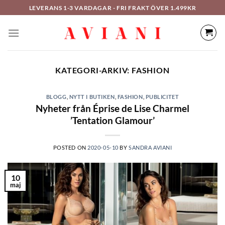
Hoppa
LEVERANS 1-3 VARDAGAR - FRI FRAKT ÖVER 1.499KR
till
innehåll
KATEGORI-ARKIV:
FASHION
BLOGG
,
NYTT I BUTIKEN
,
FASHION
,
PUBLICITET
Nyheter från Éprise de Lise Charmel
’Tentation Glamour’
POSTED ON
2020-05-10
BY
SANDRA AVIANI
10
maj