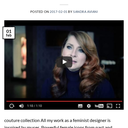
POSTED ON
2017-02-01
BY
SANDRA AVIANI
01
feb
couture collection All my work as a feminist designer is
inspired by muses. Powerful female icons from past and