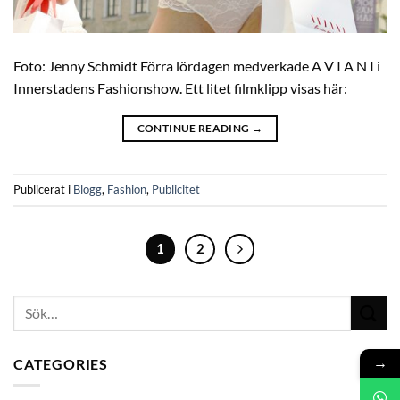
Foto: Jenny Schmidt Förra lördagen medverkade A V I A N I i
Innerstadens Fashionshow. Ett litet filmklipp visas här:
CONTINUE READING
→
Publicerat i
Blogg
,
Fashion
,
Publicitet
1
2
→
CATEGORIES