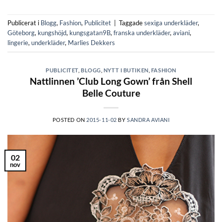
Publicerat i
Blogg
,
Fashion
,
Publicitet
|
Taggade
sexiga underkläder
,
Göteborg
,
kungshöjd
,
kungsgatan9B
,
franska underkläder
,
aviani
,
lingerie
,
underkläder
,
Marlies Dekkers
PUBLICITET
,
BLOGG
,
NYTT I BUTIKEN
,
FASHION
Nattlinnen ’Club Long Gown’ från Shell
Belle Couture
POSTED ON
2015-11-02
BY
SANDRA AVIANI
02
nov