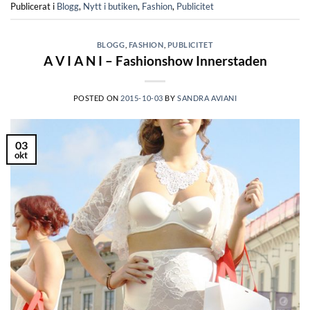
Publicerat i
Blogg
,
Nytt i butiken
,
Fashion
,
Publicitet
BLOGG
,
FASHION
,
PUBLICITET
A V I A N I – Fashionshow Innerstaden
POSTED ON
2015-10-03
BY
SANDRA AVIANI
03
okt