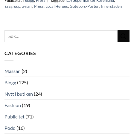
Publicerat i
Blogg
,
Press
|
Taggade
ICA Supermarket Rosenlund
,
Essgroup
,
aviani
,
Press
,
Local Heroes
,
Götebors-Posten
,
Innerstaden
CATEGORIES
Mässan
(2)
Blogg
(125)
Nytt i butiken
(24)
Fashion
(19)
Publicitet
(71)
Podd
(16)