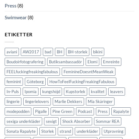
Press
(8)
Swimwear
(8)
ETIKETTER
aviani
AW2017
bad
BH
BH-storlek
bikini
Boudoirfotografering
Butiksambassadör
Elomi
Emreinte
FEELfuckingfreakingfabulous
FeminineDoesntMeanWeak
feminint
Göteborg
HowToFeelFuckingFreakingFabulous
In-Puls
Ipomia
kungshöjd
Kupstorlek
kvalitet
leavers
lingerie
lingerielovers
Marlie Dekkers
Mia Skäringer
modepodden
Pigalle
Pine Green
Podcast
Press
Rapalyte
sexiga underkläder
sexigt
Shock Absorber
Sommar REA
Sonata Rapalyte
Storlek
strand
underkläder
Utprovning