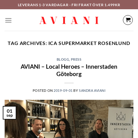
Hoppa
LEVERANS 1-3 VARDAGAR - FRI FRAKT ÖVER 1.499KR
till
innehåll
TAG ARCHIVES:
ICA SUPERMARKET ROSENLUND
BLOGG
,
PRESS
AVIANI – Local Heroes – Innerstaden
Göteborg
POSTED ON
2019-09-01
BY
SANDRA AVIANI
01
sep