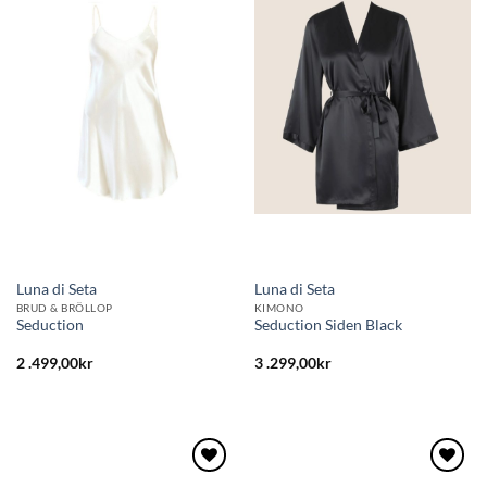
Lägg
Lägg
till i
till i
önskelistan
önskelistan
Luna di Seta
Luna di Seta
BRUD & BRÖLLOP
KIMONO
Seduction
Seduction Siden Black
2 .499,00
kr
3 .299,00
kr