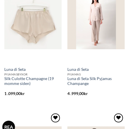
till i
till i
önskelistan
önskelistan
Luna di Seta
Luna di Seta
PYJAMASBYXOR
PYJAMAS
Silk Culotte Champagne (19
Luna di Seta Silk Pyjamas
momme siden)
Champange
1 .099,00
kr
4 .999,00
kr
REA