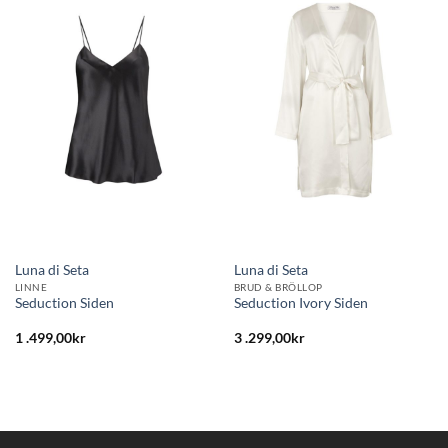
Lägg
Lägg
till i
till i
önskelistan
önskelistan
Luna di Seta
Luna di Seta
LINNE
BRUD & BRÖLLOP
Seduction Siden
Seduction Ivory Siden
1 .499,00
kr
3 .299,00
kr