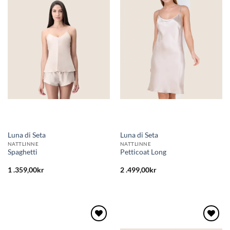
Lägg
Lägg
till i
till i
önskelistan
önskelistan
Luna di Seta
Luna di Seta
NATTLINNE
NATTLINNE
Spaghetti
Petticoat Long
1 .359,00
kr
2 .499,00
kr