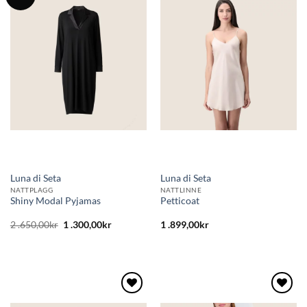
Lägg
Lägg
till i
till i
önskelistan
önskelistan
Luna di Seta
Luna di Seta
NATTPLAGG
NATTLINNE
Shiny Modal Pyjamas
Petticoat
Det
Det
2 .650,00
kr
1 .300,00
kr
1 .899,00
kr
ursprungliga
nuvarande
priset
priset
var:
är:
2
1
.650,00kr.
.300,00kr.