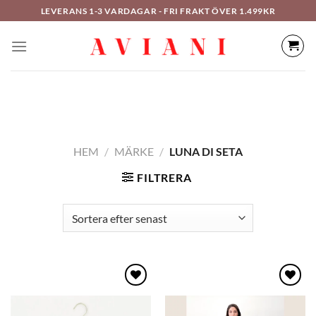
Hoppa
LEVERANS 1-3 VARDAGAR - FRI FRAKT ÖVER 1.499KR
till
innehåll
HEM
/
MÄRKE
/
LUNA DI SETA
FILTRERA
Lägg
Lägg