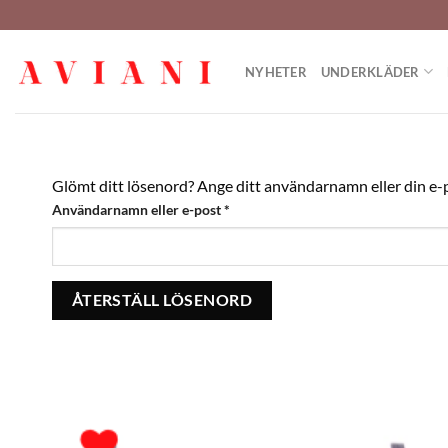
Hoppa
till
innehåll
NYHETER
UNDERKLÄDER
Glömt ditt lösenord? Ange ditt användarnamn eller din e-po
Obligatoriskt
Användarnamn eller e-post
*
ÅTERSTÄLL LÖSENORD