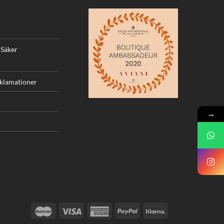
 Säker
eklamationer
→