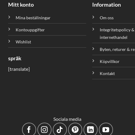
Mitt konto
Information
Mina beställningar
Om oss
Kontouppgifter
Integritetspolicy &
internethandel
Wishlist
Byten, returer & r
språk
Köpvillkor
[translate]
Kontakt
Sociala media