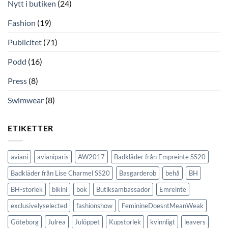
Nytt i butiken
(24)
Fashion
(19)
Publicitet
(71)
Podd
(16)
Press
(8)
Swimwear
(8)
ETIKETTER
aviani
avianiparis
AW2017
Badkläder från Empreinte SS20
Badkläder från Lise Charmel SS20
Basgarderob
behå
BH
BH-storlek
bikini
bok
Butiksambassadör
Emreinte
exclusivelyselected
fashionshow
FeminineDoesntMeanWeak
Göteborg
Julrea
Julöppet
Kupstorlek
kvinnligt
leavers