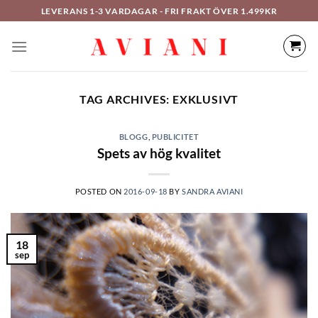
Hoppa
LEVERANS 1-3 VARDAGAR - FRI FRAKT ÖVER 1.499KR
till
innehåll
TAG ARCHIVES:
EXKLUSIVT
BLOGG
,
PUBLICITET
Spets av hög kvalitet
POSTED ON
2016-09-18
BY
SANDRA AVIANI
18
sep