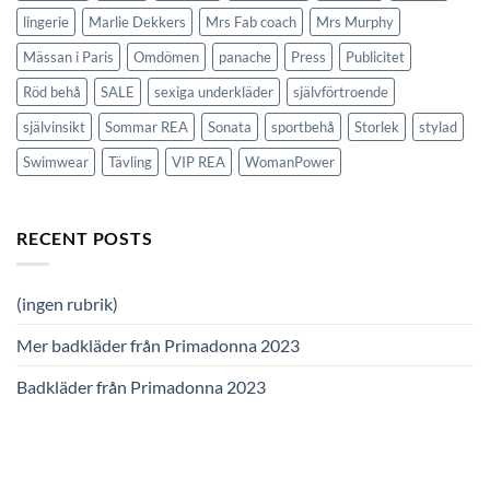
lingerie
Marlie Dekkers
Mrs Fab coach
Mrs Murphy
Mässan i Paris
Omdömen
panache
Press
Publicitet
Röd behå
SALE
sexiga underkläder
självförtroende
självinsikt
Sommar REA
Sonata
sportbehå
Storlek
stylad
Swimwear
Tävling
VIP REA
WomanPower
RECENT POSTS
(ingen rubrik)
Mer badkläder från Primadonna 2023
Badkläder från Primadonna 2023