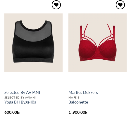
Lägg
Lägg
till i
till i
önskelistan
önskelistan
Selected By AVIANI
Marlies Dekkers
SELECTED BY AVIANI
MÄRKE
Yoga BH Bygellös
Balconette
600,00
kr
1 .900,00
kr