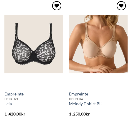
Lägg
Lägg
till i
till i
önskelistan
önskelistan
Empreinte
Empreinte
HELKUPA
HELKUPA
Leia
Melody T-shirt BH
1 .420,00
kr
1 .250,00
kr