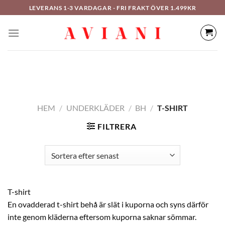
Hoppa
LEVERANS 1-3 VARDAGAR - FRI FRAKT ÖVER 1.499KR
till
innehåll
HEM
/
UNDERKLÄDER
/
BH
/
T-SHIRT
FILTRERA
T-shirt
En ovadderad t-shirt behå är slät i kuporna och syns därför
inte genom kläderna eftersom kuporna saknar sömmar.