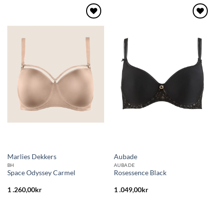
Lägg
Lägg
till i
till i
önskelistan
önskelistan
Marlies Dekkers
Aubade
BH
AUBADE
Space Odyssey Carmel
Rosessence Black
1 .260,00
kr
1 .049,00
kr