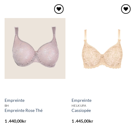
Lägg
Lägg
till i
till i
önskelistan
önskelistan
Empreinte
Empreinte
BH
HELKUPA
Empreinte Rose Thé
Cassiopée
1 .440,00
kr
1 .445,00
kr