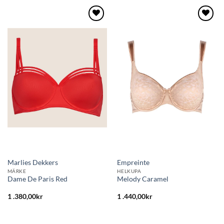
Lägg
Lägg
till i
till i
önskelistan
önskelistan
Marlies Dekkers
Empreinte
MÄRKE
HELKUPA
Dame De Paris Red
Melody Caramel
1 .380,00
kr
1 .440,00
kr