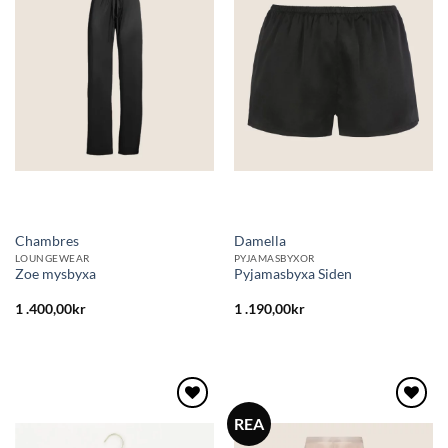
till i
till i
önskelistan
önskelistan
Chambres
Damella
LOUNGEWEAR
PYJAMASBYXOR
Zoe mysbyxa
Pyjamasbyxa Siden
1 .400,00
kr
1 .190,00
kr
REA
Lägg
Lägg