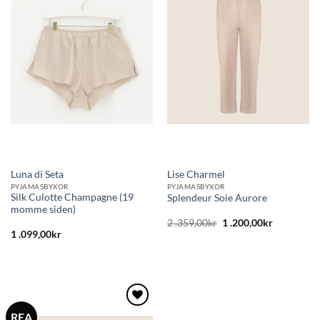
till i
till i
önskelistan
önskelistan
Luna di Seta
Lise Charmel
PYJAMASBYXOR
PYJAMASBYXOR
Silk Culotte Champagne (19
Splendeur Soie Aurore
momme siden)
Det
Det
2 .359,00
kr
1 .200,00
kr
ursprungliga
nuvarande
1 .099,00
kr
priset
priset
var:
är:
2
1
.359,00kr.
.200,00kr.
REA