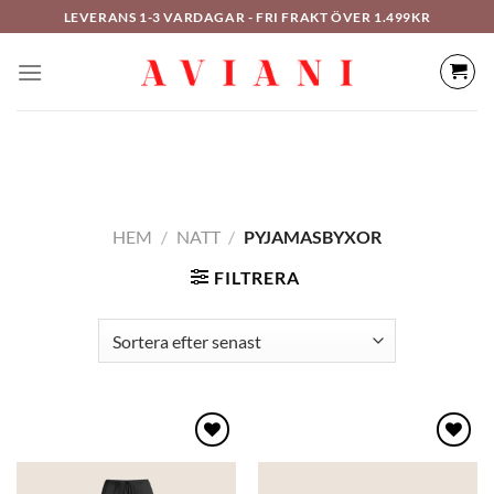
Hoppa
LEVERANS 1-3 VARDAGAR - FRI FRAKT ÖVER 1.499KR
till
innehåll
HEM
/
NATT
/
PYJAMASBYXOR
FILTRERA
Lägg
Lägg