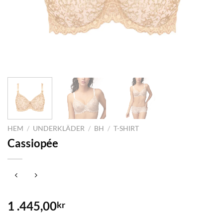
HEM
/
UNDERKLÄDER
/
BH
/
T-SHIRT
Cassiopée
1 .445,00
kr