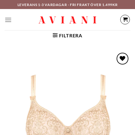
Hoppa
LEVERANS 1-3 VARDAGAR - FRI FRAKT ÖVER 1.499KR
till
innehåll
FILTRERA
LÄGG TILL I
ÖNSKELISTAN