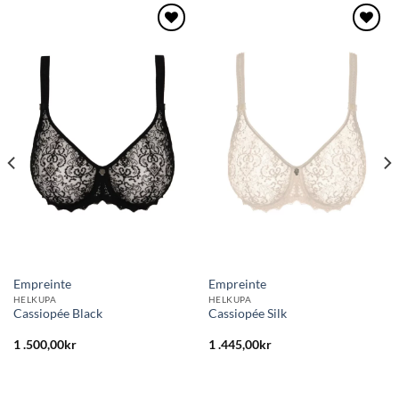
Lägg
Lägg
till i
till i
önskelistan
önskelistan
Empreinte
Empreinte
HELKUPA
HELKUPA
Cassiopée Black
Cassiopée Silk
1 .500,00
kr
1 .445,00
kr