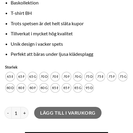
Baskollektion
T-shirt BH
Trots spetsen är det helt släta kupor
Tillverkat i mycket hög kvalitet
Unik design i vacker spets
Perfekt att bäras under ljusa klädesplagg
Storlek
65 E
65 F
65 G
70 D
70 E
70 F
70 G
75 D
75 E
75 F
75 G
80 D
80 E
80 F
80 G
85 E
85 F
85 G
95 D
Cassiopée mängd
LÄGG TILL I VARUKORG