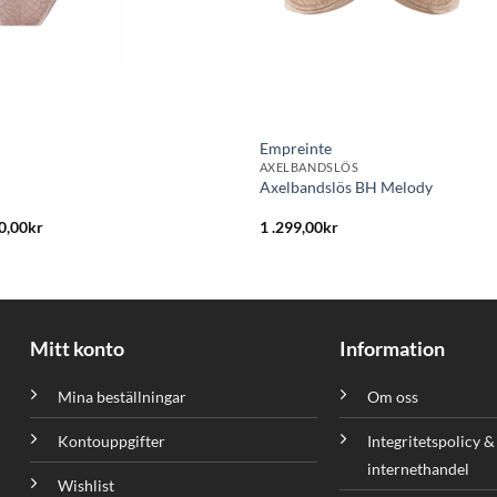
Empreinte
AXELBANDSLÖS
Axelbandslös BH Melody
t
Det
0,00
kr
1 .299,00
kr
sprungliga
nuvarande
set
priset
:
är:
9,00kr.
250,00kr.
Mitt konto
Information
Mina beställningar
Om oss
Kontouppgifter
Integritetspolicy &
internethandel
Wishlist