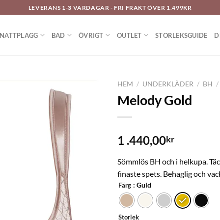
LEVERANS 1-3 VARDAGAR - FRI FRAKT ÖVER 1.499KR
NATTPLAGG
BAD
ÖVRIGT
OUTLET
STORLEKSGUIDE
D
HEM
/
UNDERKLÄDER
/
BH
/
Melody Gold
LÄGG TILL I
1 .440,00
kr
ÖNSKELISTAN
Sömmlös BH och i helkupa. Täck
finaste spets. Behaglig och vack
: Guld
Färg
Storlek