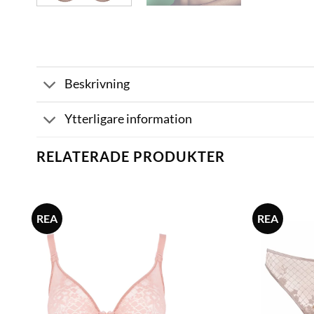
Beskrivning
Ytterligare information
RELATERADE PRODUKTER
REA
REA
Lägg
till i
önskelistan