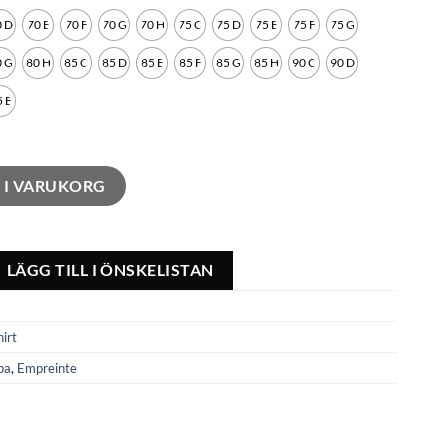
 D
70 E
70 F
70 G
70 H
75 C
75 D
75 E
75 F
75 G
 G
80 H
85 C
85 D
85 E
85 F
85 G
85 H
90 C
90 D
 E
L I VARUKORG
LÄGG TILL I ÖNSKELISTAN
hirt
pa
,
Empreinte