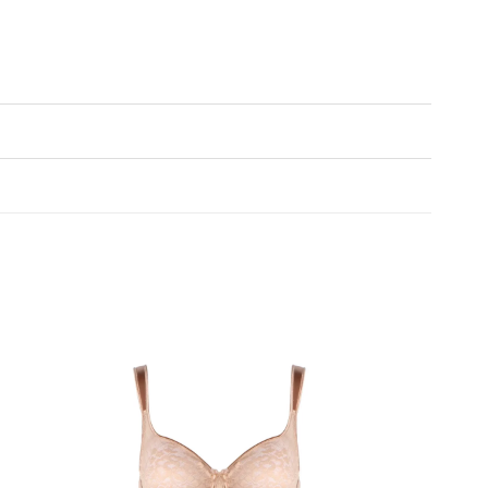
Lägg
Lägg
till i
till i
önskelistan
önskelistan