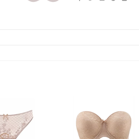
Lägg
till i
önskelistan