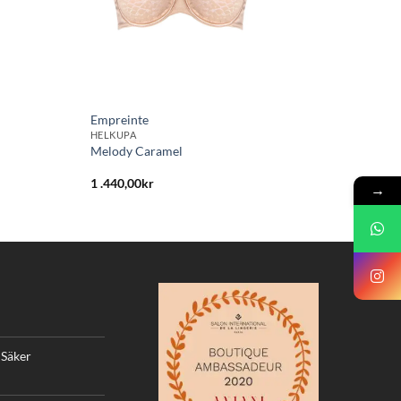
Empreinte
HELKUPA
Melody Caramel
1 .440,00
kr
→
 Säker