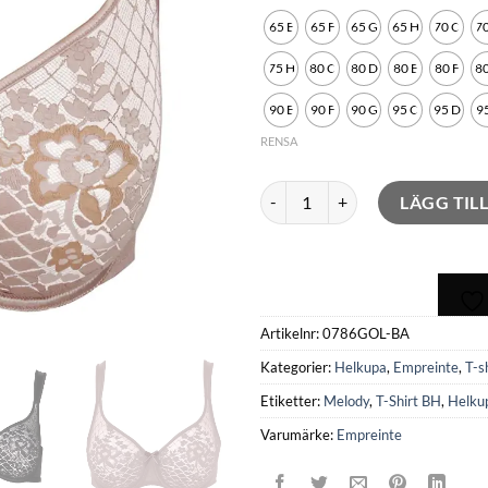
65 E
65 F
65 G
65 H
70 C
70
75 H
80 C
80 D
80 E
80 F
80
90 E
90 F
90 G
95 C
95 D
95
RENSA
Melody Gold mängd
LÄGG TIL
Artikelnr:
0786GOL-BA
Kategorier:
Helkupa
,
Empreinte
,
T-s
Etiketter:
Melody
,
T-Shirt BH
,
Helku
Varumärke:
Empreinte