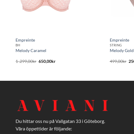
Empreinte
Empreinte
BH
STRING
Melody Caramel
Melody Gold
Det
Det
De
1 .299,00
kr
650,00
kr
499,00
kr
25
ursprungliga
nuvarande
ur
priset
priset
pri
var:
är:
var
1
650,00kr.
49
.299,00kr.
Du hittar oss nu på Vallgatan 33 i Göteborg.
Våra öppettider är följande: