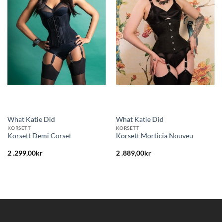
till i
till i
önskelistan
önskelistan
What Katie Did
What Katie Did
KORSETT
KORSETT
Korsett Demi Corset
Korsett Morticia Nouveu
2 .299,00
kr
2 .889,00
kr