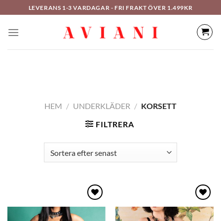
Hoppa
LEVERANS 1-3 VARDAGAR - FRI FRAKT ÖVER 1.499KR
till
innehåll
HEM
/
UNDERKLÄDER
/
KORSETT
FILTRERA
Lägg
Lägg