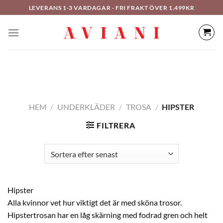
Hoppa
LEVERANS 1-3 VARDAGAR - FRI FRAKT ÖVER 1.499KR
till
innehåll
HEM
/
UNDERKLÄDER
/
TROSA
/
HIPSTER
FILTRERA
Hipster
Alla kvinnor vet hur viktigt det är med sköna trosor.
Hipstertrosan har en låg skärning med fodrad gren och helt