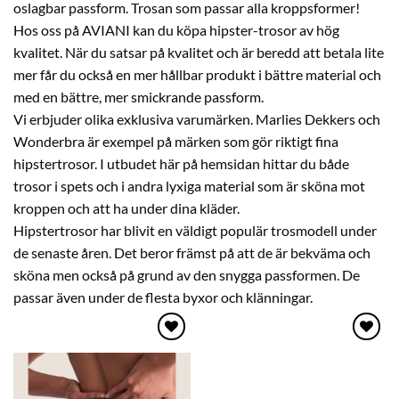
oslagbar passform. Trosan som passar alla kroppsformer!
Hos oss på AVIANI kan du köpa hipster-trosor av hög
kvalitet. När du satsar på kvalitet och är beredd att betala lite
mer får du också en mer hållbar produkt i bättre material och
med en bättre, mer smickrande passform.
Vi erbjuder olika exklusiva varumärken. Marlies Dekkers och
Wonderbra är exempel på märken som gör riktigt fina
hipstertrosor. I utbudet här på hemsidan hittar du både
trosor i spets och i andra lyxiga material som är sköna mot
kroppen och att ha under dina kläder.
Hipstertrosor har blivit en väldigt populär trosmodell under
de senaste åren. Det beror främst på att de är bekväma och
sköna men också på grund av den snygga passformen. De
passar även under de flesta byxor och klänningar.
Lägg
Lägg
till i
till i
önskelistan
önskelistan