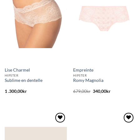
önskelistan
önskelistan
Lise Charmel
Empreinte
HIPSTER
HIPSTER
Sublime en dentelle
Romy Magnolia
Det
Det
1 .300,00
kr
679,00
kr
340,00
kr
ursprungliga
nuvarande
priset
priset
var:
är:
679,00kr.
340,00kr.
Lägg
Lägg
till i
till i