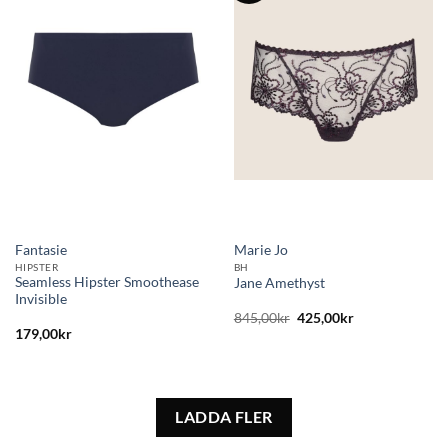
Lägg
Lägg
till i
till i
önskelistan
önskelistan
Fantasie
Marie Jo
HIPSTER
BH
Seamless Hipster Smoothease
Jane Amethyst
Invisible
Det
Det
845,00
kr
425,00
kr
ursprungliga
nuvarande
179,00
kr
priset
priset
var:
är:
845,00kr.
425,00kr.
LADDA FLER