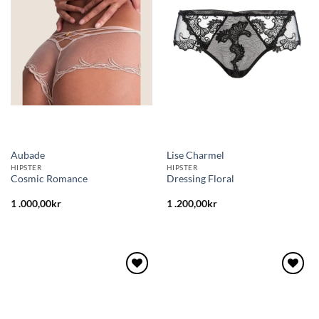
Aubade
Lise Charmel
HIPSTER
HIPSTER
Cosmic Romance
Dressing Floral
1 .000,00
kr
1 .200,00
kr
Lägg
Lägg
till i
till i