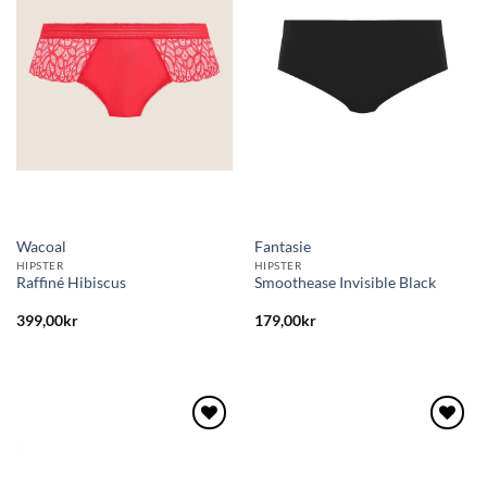
önskelistan
önskelistan
Wacoal
Fantasie
HIPSTER
HIPSTER
Raffiné Hibiscus
Smoothease Invisible Black
399,00
kr
179,00
kr
Lägg
Lägg
till i
till i