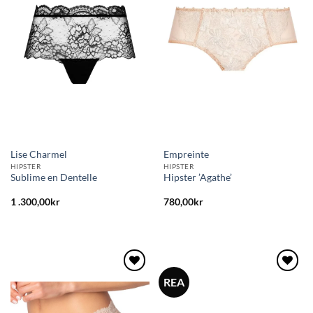
önskelistan
önskelistan
Lise Charmel
Empreinte
HIPSTER
HIPSTER
Sublime en Dentelle
Hipster ’Agathe’
1 .300,00
kr
780,00
kr
REA
Lägg
Lägg
till i
till i