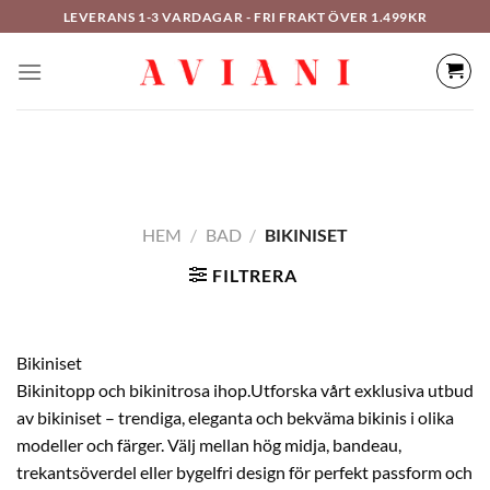
Hoppa
LEVERANS 1-3 VARDAGAR - FRI FRAKT ÖVER 1.499KR
till
innehåll
HEM
/
BAD
/
BIKINISET
FILTRERA
Bikiniset
Bikinitopp och bikinitrosa ihop.Utforska vårt exklusiva utbud
av bikiniset – trendiga, eleganta och bekväma bikinis i olika
modeller och färger. Välj mellan hög midja, bandeau,
trekantsöverdel eller bygelfri design för perfekt passform och