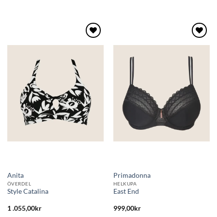
Lägg
Lägg
till i
till i
önskelistan
önskelistan
Anita
Primadonna
ÖVERDEL
HELKUPA
Style Catalina
East End
1 .055,00
kr
999,00
kr