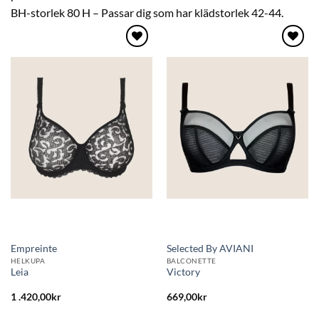
BH-storlek 80 H – Passar dig som har klädstorlek 42-44.
Lägg
Lägg
till i
till i
önskelistan
önskelistan
Empreinte
Selected By AVIANI
HELKUPA
BALCONETTE
Leia
Victory
1 .420,00
kr
669,00
kr