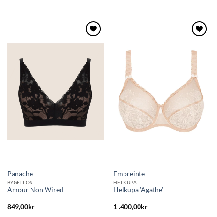
Lägg
Lägg
till i
till i
önskelistan
önskelistan
Panache
Empreinte
BYGELLÖS
HELKUPA
Amour Non Wired
Helkupa ’Agathe’
849,00
kr
1 .400,00
kr