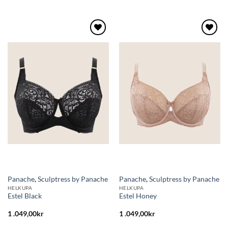
Lägg
Lägg
till i
till i
önskelistan
önskelistan
Panache
,
Sculptress by Panache
Panache
,
Sculptress by Panache
HELKUPA
HELKUPA
Estel Black
Estel Honey
1 .049,00
kr
1 .049,00
kr