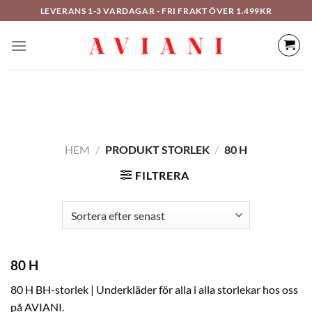
Hoppa
LEVERANS 1-3 VARDAGAR - FRI FRAKT ÖVER 1.499KR
till
innehåll
HEM
/
PRODUKT STORLEK
/
80 H
FILTRERA
80 H
80 H BH-storlek | Underkläder för alla i alla storlekar hos oss
på AVIANI.