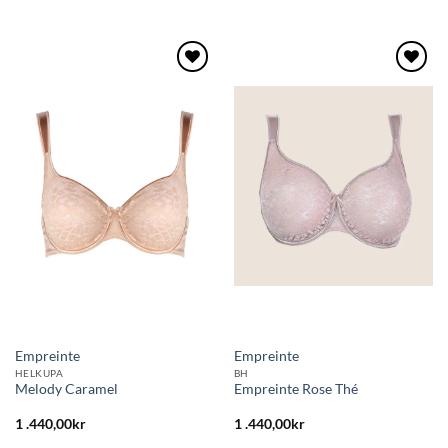
Lägg
Lägg
till i
till i
önskelistan
önskelistan
Empreinte
Empreinte
HELKUPA
BH
Melody Caramel
Empreinte Rose Thé
1 .440,00
kr
1 .440,00
kr