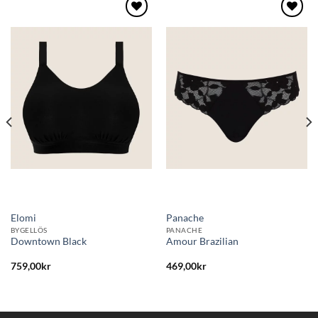
Lägg
Lägg
till i
till i
önskelistan
önskelistan
Elomi
Panache
BYGELLÖS
PANACHE
Downtown Black
Amour Brazilian
759,00
kr
469,00
kr