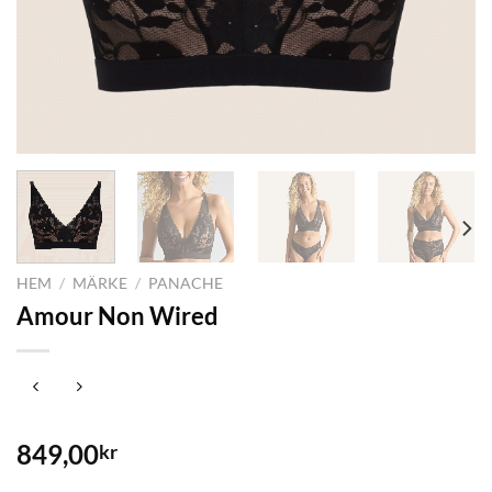
HEM
/
MÄRKE
/
PANACHE
Amour Non Wired
849,00
kr