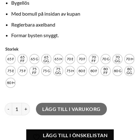
Bygellös
Med bomull på insidan av kupan
Reglerbara axelband
Formar bysten snyggt.
Storlek
65
65
70
70
65 F
65 G
65 H
70 E
70 F
70 G
70 H
FF
GG
FF
GG
75
75
80
80
75 E
75 F
75 G
75 H
80 E
80 F
80 G
FF
GG
FF
GG
80 H
Amour Non Wired mängd
LÄGG TILL I VARUKORG
LÄGG TILL I ÖNSKELISTAN