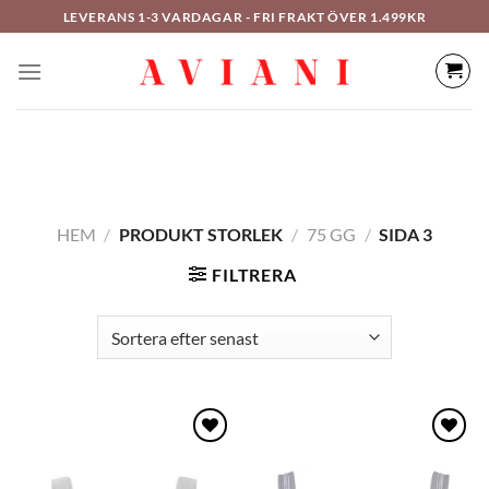
Hoppa
LEVERANS 1-3 VARDAGAR - FRI FRAKT ÖVER 1.499KR
till
innehåll
HEM
/
PRODUKT STORLEK
/
75 GG
/
SIDA 3
FILTRERA
Lägg
Lägg