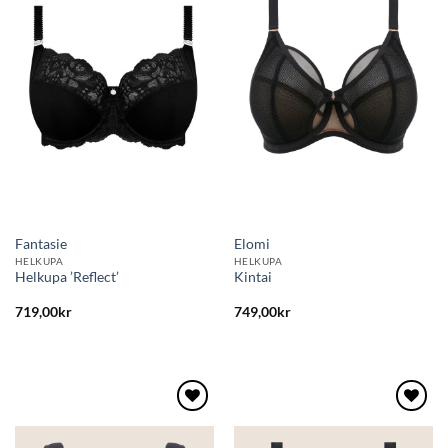
till i
till i
önskelistan
önskelistan
Fantasie
Elomi
HELKUPA
HELKUPA
Helkupa ’Reflect’
Kintai
719,00
kr
749,00
kr
Lägg
Lägg