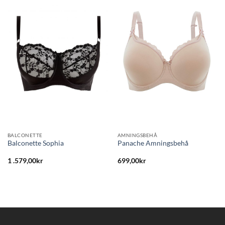
Lägg
Lägg
till i
till i
önskelistan
önskelistan
BALCONETTE
AMNINGSBEHÅ
Balconette Sophia
Panache Amningsbehå
1 .579,00
kr
699,00
kr