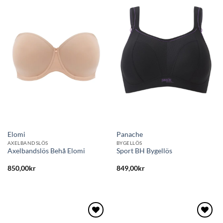
Lägg
Lägg
till i
till i
önskelistan
önskelistan
Elomi
Panache
AXELBANDSLÖS
BYGELLÖS
Axelbandslös Behå Elomi
Sport BH Bygellös
850,00
kr
849,00
kr