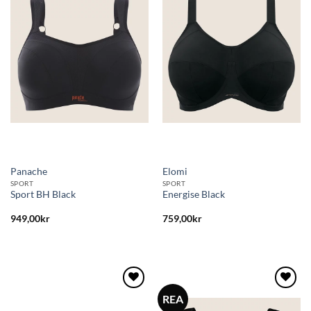
till i
till i
önskelistan
önskelistan
Panache
Elomi
SPORT
SPORT
Sport BH Black
Energise Black
949,00
kr
759,00
kr
REA