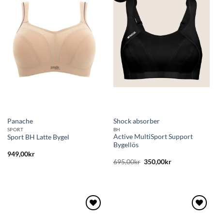
Lägg
Lägg
till i
till i
önskelistan
önskelistan
Panache
Shock absorber
SPORT
BH
Active MultiSport Support
Sport BH Latte Bygel
Bygellös
949,00
kr
Det
Det
695,00
kr
350,00
kr
ursprungliga
nuvarande
priset
priset
var:
är:
695,00kr.
350,00kr.