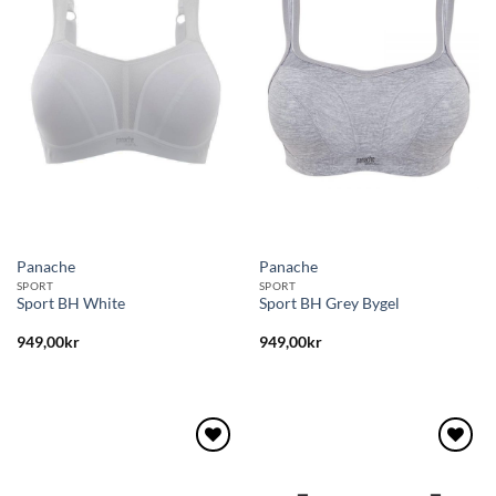
till i
till i
önskelistan
önskelistan
Panache
Panache
SPORT
SPORT
Sport BH White
Sport BH Grey Bygel
949,00
kr
949,00
kr
Lägg
Lägg