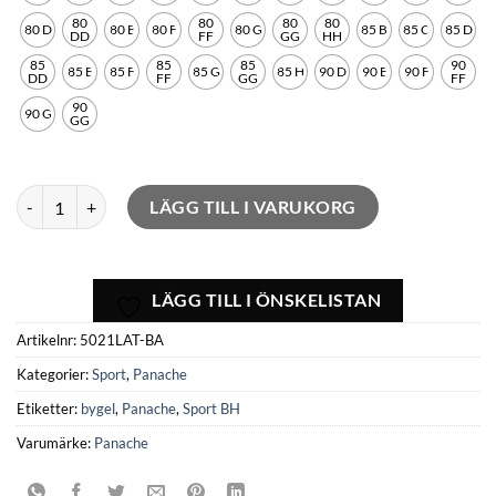
80
80
80
80
80 D
80 E
80 F
80 G
85 B
85 C
85 D
DD
FF
GG
HH
85
85
85
90
85 E
85 F
85 G
85 H
90 D
90 E
90 F
DD
FF
GG
FF
90
90 G
GG
Sport BH Latte Bygel mängd
LÄGG TILL I VARUKORG
LÄGG TILL I ÖNSKELISTAN
Artikelnr:
5021LAT-BA
Kategorier:
Sport
,
Panache
Etiketter:
bygel
,
Panache
,
Sport BH
Varumärke:
Panache