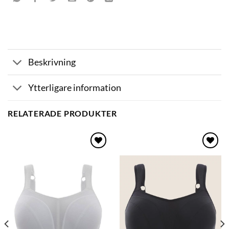
Beskrivning
Ytterligare information
RELATERADE PRODUKTER
Lägg
Lägg
till i
till i
önskelistan
önskelistan