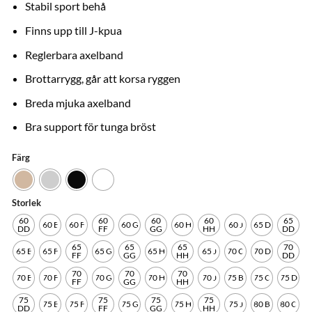
Stabil sport behå
Finns upp till J-kpua
Reglerbara axelband
Brottarrygg, går att korsa ryggen
Breda mjuka axelband
Bra support för tunga bröst
Färg
Storlek
60
60
60
60
65
60 E
60 F
60 G
60 H
60 J
65 D
DD
FF
GG
HH
DD
65
65
65
70
65 E
65 F
65 G
65 H
65 J
70 C
70 D
FF
GG
HH
DD
70
70
70
70 E
70 F
70 G
70 H
70 J
75 B
75 C
75 D
FF
GG
HH
75
75
75
75
75 E
75 F
75 G
75 H
75 J
80 B
80 C
DD
FF
GG
HH