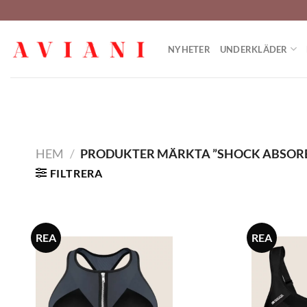
Hoppa
till
innehåll
NYHETER
UNDERKLÄDER
HEM
/
PRODUKTER MÄRKTA ”SHOCK ABSOR
FILTRERA
REA
REA
Lägg
till i
önskelistan