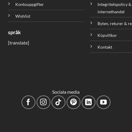
Kontouppgifter
Integritetspolicy &
internethandel
Wishlist
Byten, returer & r
språk
Köpvillkor
[translate]
Kontakt
Sociala media