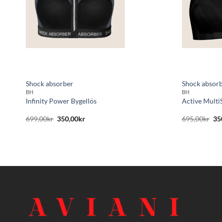
Shock absorber
Shock absor
BH
BH
Infinity Power Bygellös
Active Multi
Det
Det
De
699,00
kr
350,00
kr
695,00
kr
35
ursprungliga
nuvarande
ur
priset
priset
pri
var:
är:
var
699,00kr.
350,00kr.
69