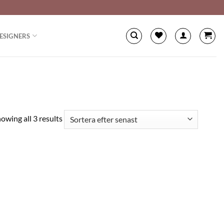
ESIGNERS
owing all 3 results
Lägg
till i
önskelistan