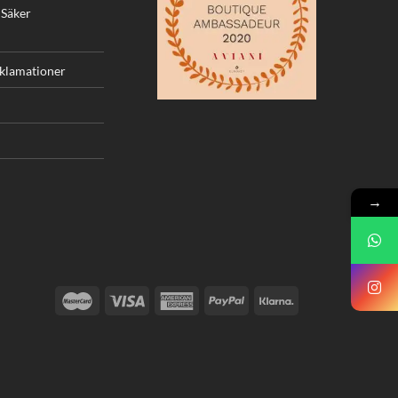
 Säker
eklamationer
→