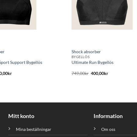
ber
Shock absorber
BYGELLÖS
Sport Support Bygellös
Ultimate Run Bygellös
t
Det
Det
Det
0,00
kr
749,00
kr
400,00
kr
sprungliga
nuvarande
ursprungliga
nuvarande
set
priset
priset
priset
:
är:
var:
är:
5,00kr.
350,00kr.
749,00kr.
400,00kr.
Mitt konto
Information
Mina beställningar
Om oss