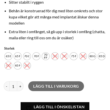
priset
priset
Sitter stabilt i ryggen
var:
är:
Behån är konstruerad för dig med liten omkrets och stor
749,00kr.
400,00kr.
kupa vilket gör att många med implantat älskar denna
modellen
Extra liten i omfånget, så gå upp i storlek i omfång (chatta,
maila eller ring till oss om du är osäker)
Storlek
70
65 E
65 F
70 C
70 F
70 G
70 I
75 F
75 G
80 G
85 D
FF
85 E
85 F
85 G
Ultimate Run Bygellös mängd
LÄGG TILL I VARUKORG
LÄGG TILL I ÖNSKELISTAN