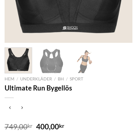
HEM
/
UNDERKLÄDER
/
BH
/
SPORT
Ultimate Run Bygellös
Det
Det
749,00
400,00
kr
kr
ursprungliga
nuvarande