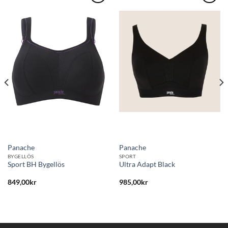
Lägg
Lägg
till i
till i
önskelistan
önskelistan
Panache
Panache
BYGELLÖS
SPORT
Sport BH Bygellös
Ultra Adapt Black
849,00
kr
985,00
kr