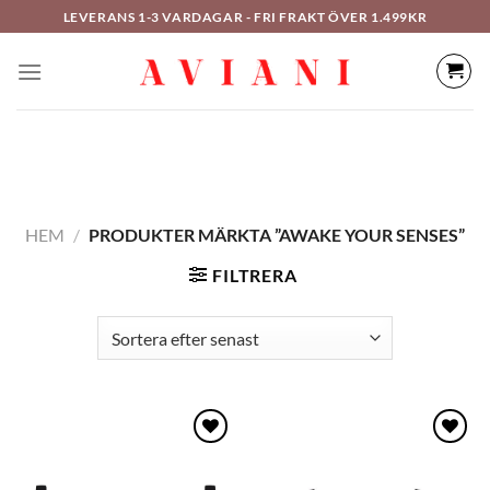
Hoppa
LEVERANS 1-3 VARDAGAR - FRI FRAKT ÖVER 1.499KR
till
innehåll
HEM
/
PRODUKTER MÄRKTA ”AWAKE YOUR SENSES”
FILTRERA
Lägg
Lägg