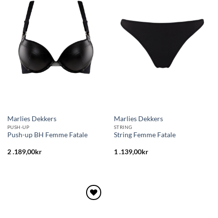
till i
till i
önskelistan
önskelistan
Marlies Dekkers
Marlies Dekkers
PUSH-UP
STRING
Push-up BH Femme Fatale
String Femme Fatale
2 .189,00
kr
1 .139,00
kr
Lägg