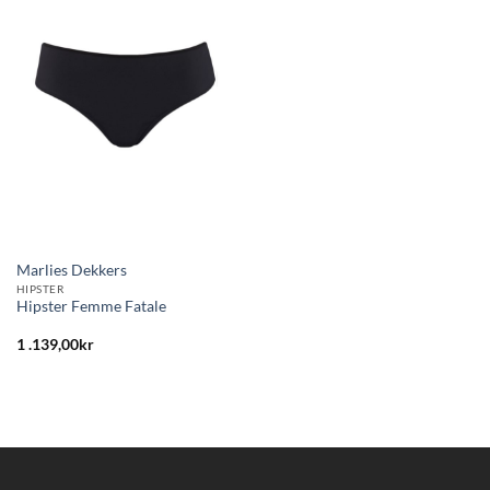
till i
önskelistan
Marlies Dekkers
HIPSTER
Hipster Femme Fatale
1 .139,00
kr