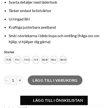
Svarta detaljer med läderlook
Täcker endast bröstvårtor
Urringad BH
Kraftiga justerbara axelband
Små i storlekarna i både kupa och omfång (fråga oss om
hjälp, vi hjälper dig gärna)
Storlek
75 B
75 C
75 D
75 E
80 B
80 C
80 D
Sexig BH Femme Fatale mängd
LÄGG TILL I VARUKORG
LÄGG TILL I ÖNSKELISTAN