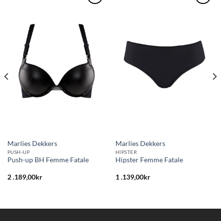
Lägg
Lägg
till i
till i
önskelistan
önskelistan
Marlies Dekkers
Marlies Dekkers
PUSH-UP
HIPSTER
Push-up BH Femme Fatale
Hipster Femme Fatale
2 .189,00
kr
1 .139,00
kr