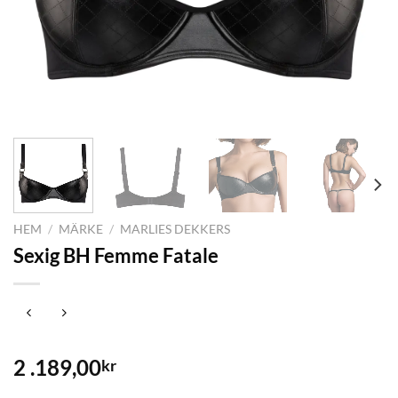
HEM
/
MÄRKE
/
MARLIES DEKKERS
Sexig BH Femme Fatale
2 .189,00
kr