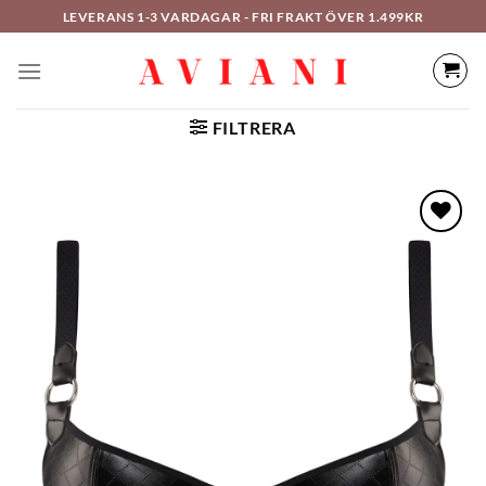
Hoppa
LEVERANS 1-3 VARDAGAR - FRI FRAKT ÖVER 1.499KR
till
innehåll
FILTRERA
LÄGG TILL I
ÖNSKELISTAN