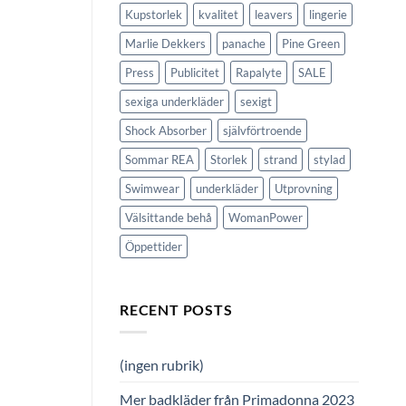
Kupstorlek
kvalitet
leavers
lingerie
Marlie Dekkers
panache
Pine Green
Press
Publicitet
Rapalyte
SALE
sexiga underkläder
sexigt
Shock Absorber
självförtroende
Sommar REA
Storlek
strand
stylad
Swimwear
underkläder
Utprovning
Välsittande behå
WomanPower
Öppettider
RECENT POSTS
(ingen rubrik)
Mer badkläder från Primadonna 2023