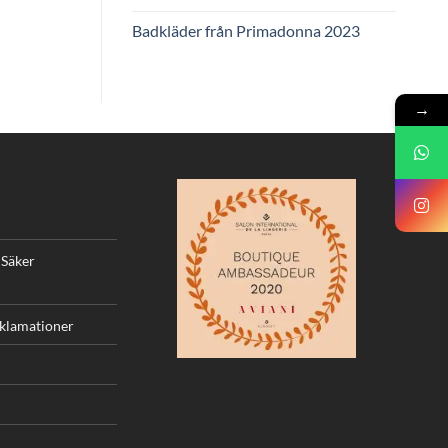
Badkläder från Primadonna 2023
→
 Säker
eklamationer