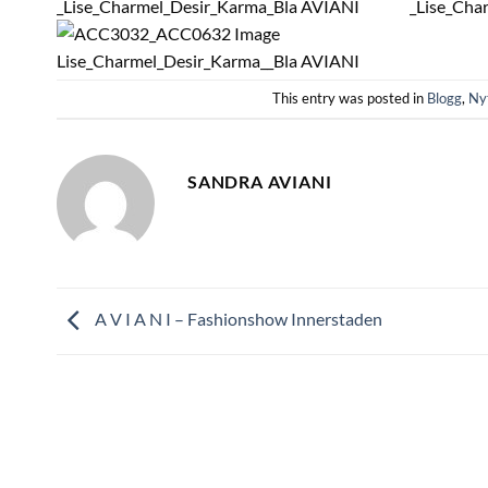
This entry was posted in
Blogg
,
Nyt
SANDRA AVIANI
A V I A N I – Fashionshow Innerstaden