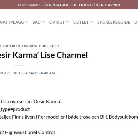
LEVERANS 1-3 VARDAGAR - FRI FRAKT ÖVER 1.499KR
NATTPLAGG
BAD
ÖVRIGT
OUTLET
STORLEKSGUIDE
D
T I BUTIKEN
,
FASHION
,
PUBLICITET
ir Karma’ Lise Charmel
ON
2015-10-15
BY
SANDRA AVIANI
tt in nya serien ’Desir Karma’.
t_type=product
etaljer. Finns även i fler modeller i både trosa och BH. Bodysuit k