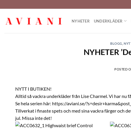
Hoppa
till
innehåll
NYHETER
UNDERKLÄDER
BLOGG
,
NYT
NYHETER ’Des
POSTED 
NYTT I BUTIKEN!
Alltid så vackra underkläder från Lise Charmel. Vi har nu få
Se hela serien här: https://aviani.se/?s=desir+karma&pos
Tillverkat i finaste spets och med sina vackra färger och d
jul. Missa inte det!