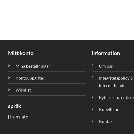
Mitt konto
Information
Mina beställningar
Om oss
Kontouppgifter
Integritetspolicy &
internethandel
Wishlist
Byten, returer & r
språk
Köpvillkor
[translate]
Kontakt