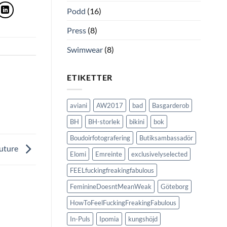
Podd
(16)
Press
(8)
Swimwear
(8)
ETIKETTER
aviani
AW2017
bad
Basgarderob
BH
BH-storlek
bikini
bok
Boudoirfotografering
Butiksambassadör
outure
Elomi
Emreinte
exclusivelyselected
FEELfuckingfreakingfabulous
FeminineDoesntMeanWeak
Göteborg
HowToFeelFuckingFreakingFabulous
In-Puls
Ipomia
kungshöjd