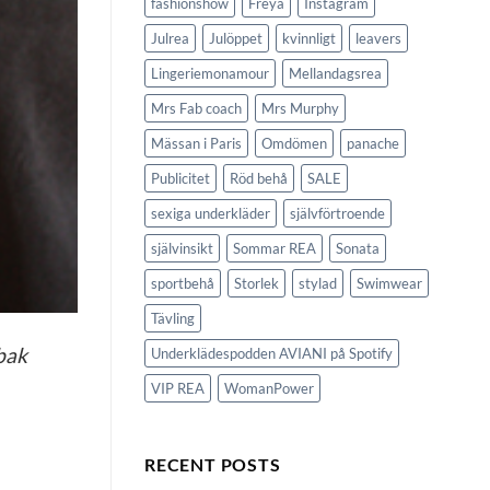
fashionshow
Freya
Instagram
Julrea
Julöppet
kvinnligt
leavers
Lingeriemonamour
Mellandagsrea
Mrs Fab coach
Mrs Murphy
Mässan i Paris
Omdömen
panache
Publicitet
Röd behå
SALE
sexiga underkläder
självförtroende
självinsikt
Sommar REA
Sonata
sportbehå
Storlek
stylad
Swimwear
Tävling
bak
Underklädespodden AVIANI på Spotify
VIP REA
WomanPower
RECENT POSTS