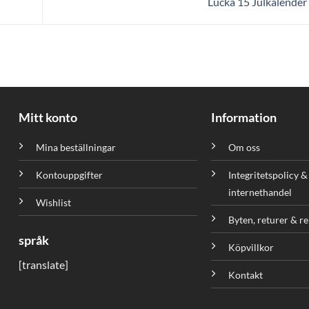
Lucka 15 Julkalende
Mitt konto
Information
Mina beställningar
Om oss
Kontouppgifter
Integritetspolicy &
internethandel
Wishlist
Byten, returer & r
språk
Köpvillkor
[translate]
Kontakt