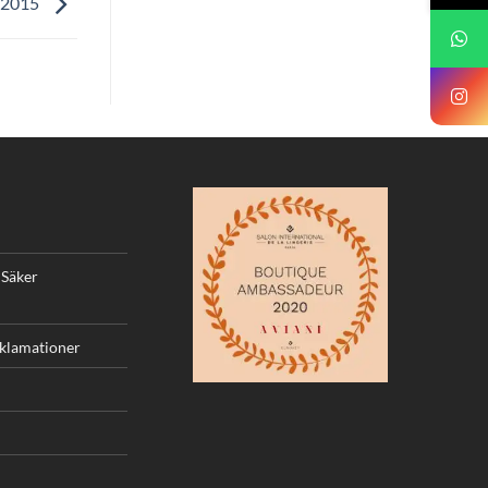
r 2015
 Säker
eklamationer