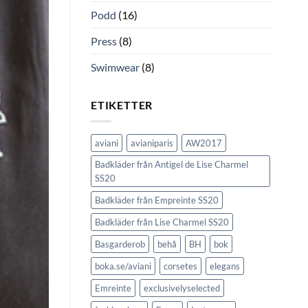
Podd
(16)
Press
(8)
Swimwear
(8)
ETIKETTER
aviani
avianiparis
AW2017
Badkläder från Antigel de Lise Charmel
SS20
Badkläder från Empreinte SS20
Badkläder från Lise Charmel SS20
Basgarderob
behå
BH
bok
boka.se/aviani
corsetes
elegans
Emreinte
exclusivelyselected