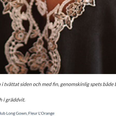
i tvättat siden och med fin, genomskinlig spets både 
h i gräddvit.