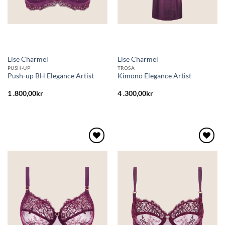
Lise Charmel
Lise Charmel
PUSH-UP
TROSA
Push-up BH Elegance Artist
Kimono Elegance Artist
1 .800,00
kr
4 .300,00
kr
Lägg
Lägg
till i
till i
önskelistan
önskelistan