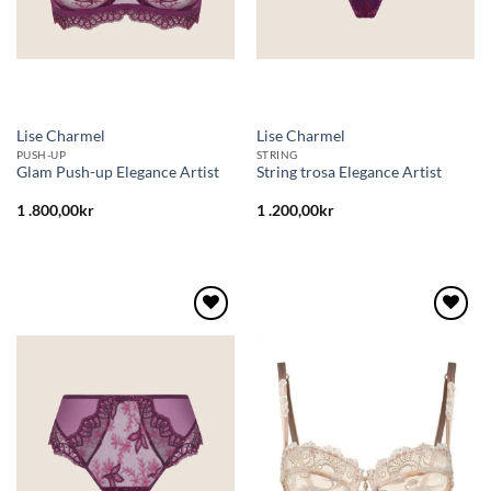
Lise Charmel
Lise Charmel
PUSH-UP
STRING
Glam Push-up Elegance Artist
String trosa Elegance Artist
1 .800,00
kr
1 .200,00
kr
Lägg
Lägg
till i
till i
önskelistan
önskelistan