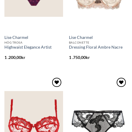
Lise Charmel
Lise Charmel
HÖG TROSA
BALCONETTE
Highwaist Elegance Artist
Dressing Floral Ambre Nacre
1 .200,00
kr
1 .750,00
kr
Lägg
Lägg
till i
till i
önskelistan
önskelistan