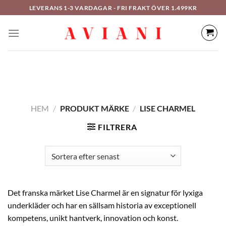
Hoppa
LEVERANS 1-3 VARDAGAR - FRI FRAKT ÖVER 1.499KR
till
innehåll
HEM
/
PRODUKT MÄRKE
/
LISE CHARMEL
FILTRERA
Det franska märket Lise Charmel är en signatur för lyxiga
underkläder och har en sällsam historia av exceptionell
kompetens, unikt hantverk, innovation och konst.