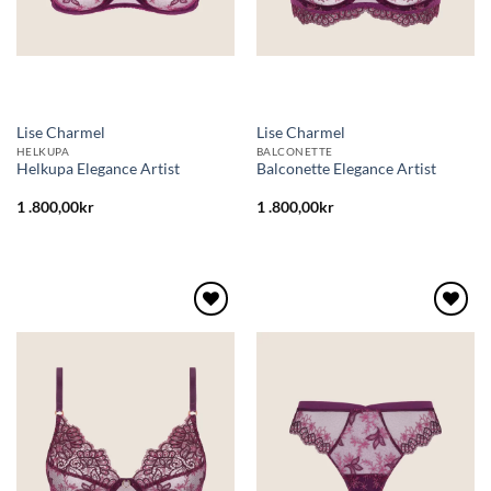
Lise Charmel
Lise Charmel
HELKUPA
BALCONETTE
Helkupa Elegance Artist
Balconette Elegance Artist
1 .800,00
kr
1 .800,00
kr
Lägg
Lägg
till i
till i
önskelistan
önskelistan