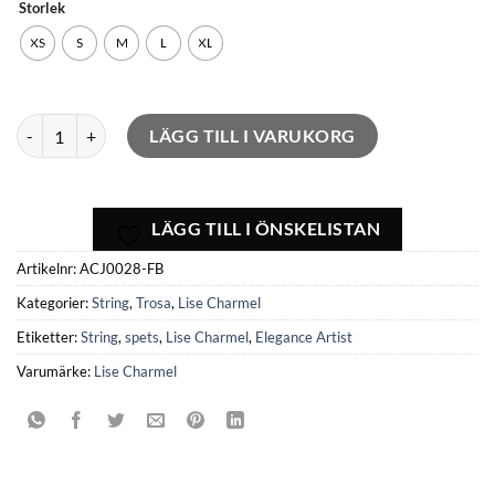
Storlek
XS
S
M
L
XL
String trosa Elegance Artist mängd
LÄGG TILL I VARUKORG
LÄGG TILL I ÖNSKELISTAN
Artikelnr:
ACJ0028-FB
Kategorier:
String
,
Trosa
,
Lise Charmel
Etiketter:
String
,
spets
,
Lise Charmel
,
Elegance Artist
Varumärke:
Lise Charmel