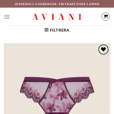
Hoppa
LEVERANS 1-3 VARDAGAR - FRI FRAKT ÖVER 1.499KR
till
innehåll
FILTRERA
LÄGG TILL I
ÖNSKELISTAN