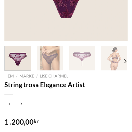
HEM
/
MÄRKE
/
LISE CHARMEL
String trosa Elegance Artist
1 .200,00
kr