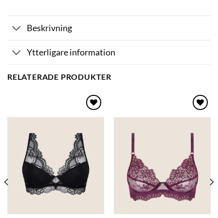
Beskrivning
Ytterligare information
RELATERADE PRODUKTER
Lägg
Lägg
till i
till i
önskelistan
önskelistan