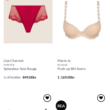
till i
till i
önskelistan
önskelistan
Lise Charmel
Marie Jo
HIPSTER
PLUNGE
Splendeur Soie Rouge
Push-up BH Avero
Det
Det
1 .375,00
kr
849,00
kr
1 .169,00
kr
ursprungliga
nuvarande
priset
priset
var:
är:
1
849,00kr.
.375,00kr.
REA