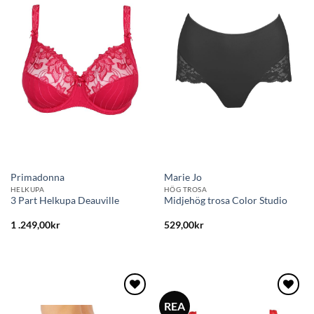
Lägg
Lägg
till i
till i
önskelistan
önskelistan
Primadonna
Marie Jo
HELKUPA
HÖG TROSA
3 Part Helkupa Deauville
Midjehög trosa Color Studio
1 .249,00
kr
529,00
kr
REA