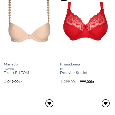
Lägg
Lägg
till i
till i
önskelistan
önskelistan
Marie Jo
Primadonna
PLUNGE
BH
T-shirt BH TOM
Deauville Scarlet
Det
Det
1 .049,00
kr
1 .299,00
kr
999,00
kr
ursprungliga
nuvarande
priset
priset
var:
är:
1
999,00kr.
.299,00kr.