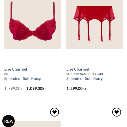
till i
till i
önskelistan
önskelistan
Lise Charmel
Lise Charmel
BH
STRUMPEBANDSHÅLLARE
Splendeur Soie Rouge
Splendeur Soie Rouge
Det
Det
1 .799,00
kr
1 .099,00
kr
1 .299,00
kr
ursprungliga
nuvarande
priset
priset
var:
är:
1
1
.799,00kr.
.099,00kr.
REA
Lägg
Lägg