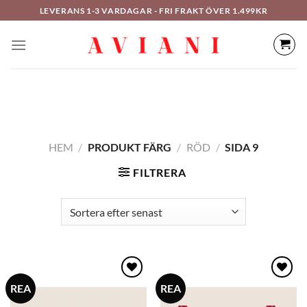
Hoppa
LEVERANS 1-3 VARDAGAR - FRI FRAKT ÖVER 1.499KR
till
innehåll
HEM
/
PRODUKT FÄRG
/
RÖD
/
SIDA 9
FILTRERA
REA
REA
Lägg
Lägg