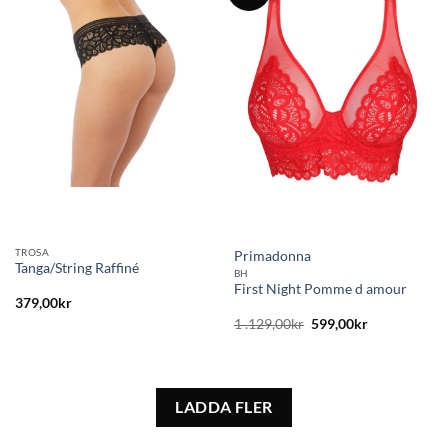
Lägg
Lägg
till i
till i
önskelistan
önskelistan
TROSA
Primadonna
Tanga/String Raffiné
BH
First Night Pomme d amour
379,00
kr
Det
Det
1 .129,00
kr
599,00
kr
ursprungliga
nuvarande
priset
priset
var:
är:
1
599,00kr.
.129,00kr.
LADDA FLER