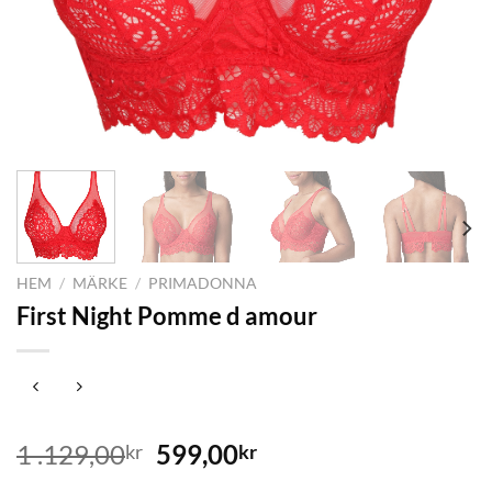
HEM
/
MÄRKE
/
PRIMADONNA
First Night Pomme d amour
Det
Det
1 .129,00
599,00
kr
kr
ursprungliga
nuvarande