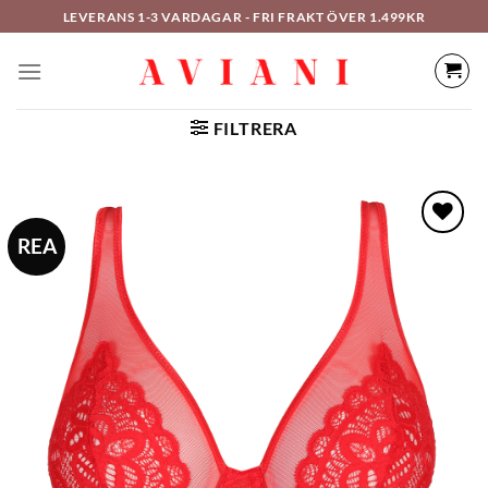
Hoppa
LEVERANS 1-3 VARDAGAR - FRI FRAKT ÖVER 1.499KR
till
innehåll
FILTRERA
REA
LÄGG TILL I
ÖNSKELISTAN