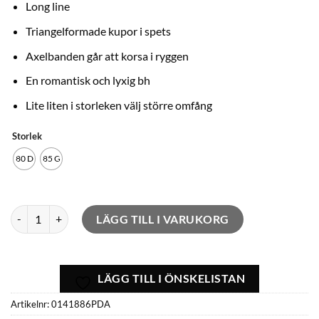
priset
priset
Long line
var:
är:
Triangelformade kupor i spets
1
599,00kr.
Axelbanden går att korsa i ryggen
.129,00kr.
En romantisk och lyxig bh
Lite liten i storleken välj större omfång
Storlek
80 D
85 G
First Night Pomme d amour mängd
LÄGG TILL I VARUKORG
LÄGG TILL I ÖNSKELISTAN
Artikelnr:
0141886PDA