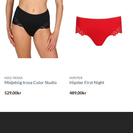
Lägg
Lägg
till i
till i
önskelistan
önskelistan
HÖG TROSA
HIPSTER
Midjehög trosa Color Studio
Hipster First Night
529,00
kr
489,00
kr