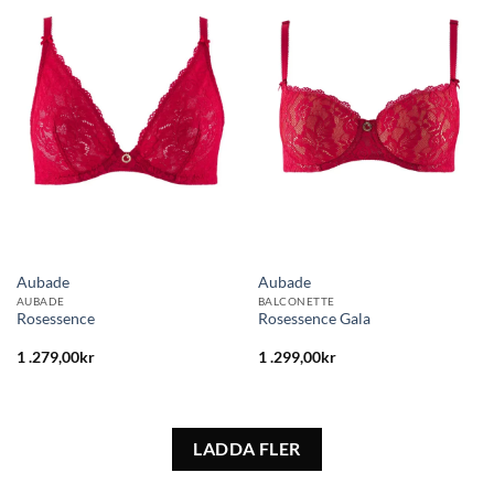
Lägg
Lägg
till i
till i
önskelistan
önskelistan
Aubade
Aubade
AUBADE
BALCONETTE
Rosessence
Rosessence Gala
1 .279,00
kr
1 .299,00
kr
LADDA FLER