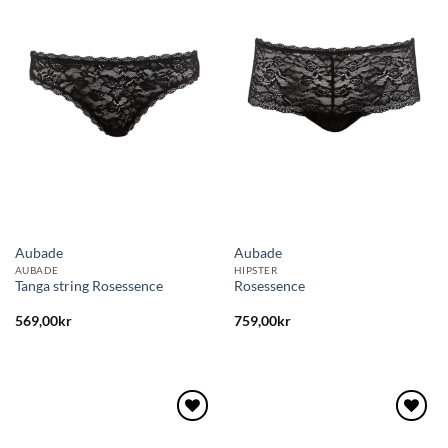
Lägg
Lägg
till i
till i
önskelistan
önskelistan
Aubade
Aubade
AUBADE
HIPSTER
Tanga string Rosessence
Rosessence
569,00
kr
759,00
kr