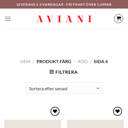
Hoppa
LEVERANS 1-3 VARDAGAR - FRI FRAKT ÖVER 1.499KR
till
innehåll
HEM
/
PRODUKT FÄRG
/
RÖD
/
SIDA 4
FILTRERA
Lägg
Lägg