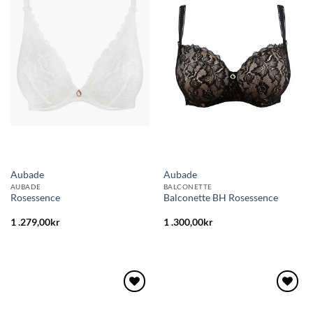
Lägg
Lägg
till i
till i
önskelistan
önskelistan
Aubade
Aubade
AUBADE
BALCONETTE
Rosessence
Balconette BH Rosessence
1 .279,00
kr
1 .300,00
kr