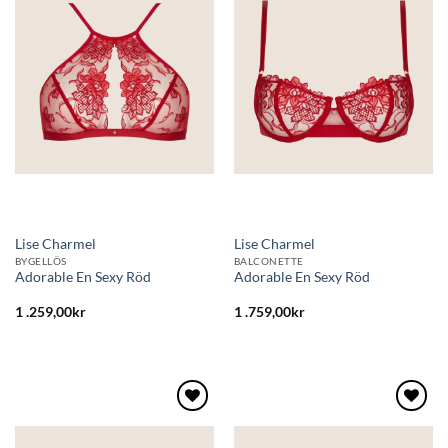
till i
till i
önskelistan
önskelistan
Lise Charmel
Lise Charmel
BYGELLÖS
BALCONETTE
Adorable En Sexy Röd
Adorable En Sexy Röd
1 .259,00
kr
1 .759,00
kr
Lägg
Lägg