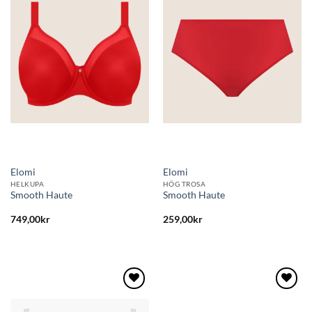
till i
till i
önskelistan
önskelistan
Elomi
Elomi
HELKUPA
HÖG TROSA
Smooth Haute
Smooth Haute
749,00
kr
259,00
kr