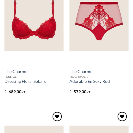
till i
till i
önskelistan
önskelistan
Lise Charmel
Lise Charmel
PLUNGE
HÖG TROSA
Dressing Floral Solaire
Adorable En Sexy Röd
1 .689,00
kr
1 .579,00
kr
Lägg
Lägg