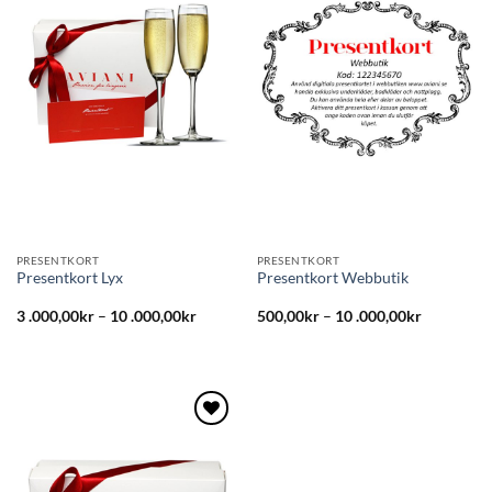
till i
till i
önskelistan
önskelistan
PRESENTKORT
PRESENTKORT
Presentkort Lyx
Presentkort Webbutik
3 .000,00
kr
–
10 .000,00
kr
500,00
kr
–
10 .000,00
kr
Lägg
till i