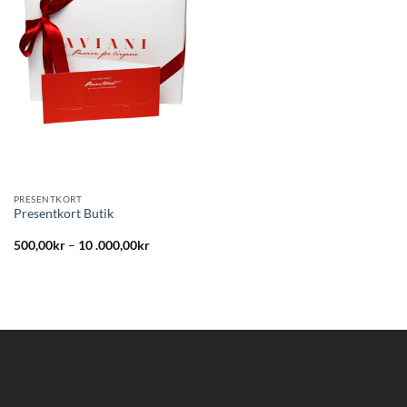
önskelistan
PRESENTKORT
Presentkort Butik
500,00
kr
–
10 .000,00
kr