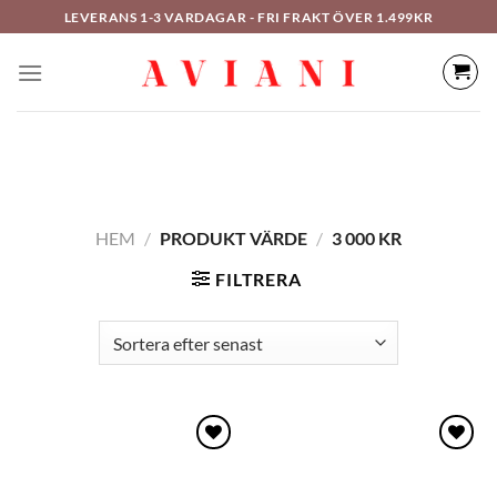
Hoppa
LEVERANS 1-3 VARDAGAR - FRI FRAKT ÖVER 1.499KR
till
innehåll
HEM
/
PRODUKT VÄRDE
/
3 000 KR
FILTRERA
Lägg
Lägg