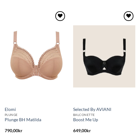
Lägg
Lägg
till i
till i
önskelistan
önskelistan
Elomi
Selected By AVIANI
PLUNGE
BALCONETTE
Plunge BH Matilda
Boost Me Up
790,00
kr
649,00
kr