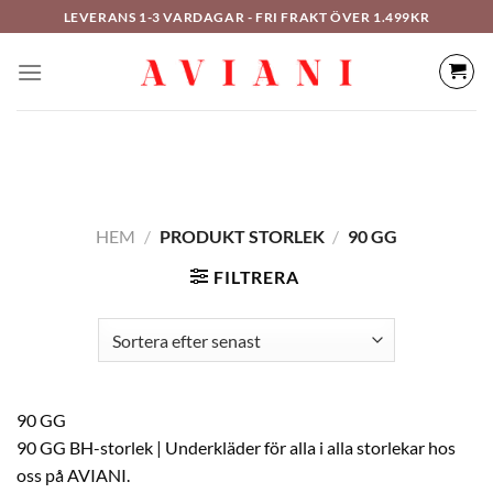
Hoppa
LEVERANS 1-3 VARDAGAR - FRI FRAKT ÖVER 1.499KR
till
innehåll
HEM
/
PRODUKT STORLEK
/
90 GG
FILTRERA
90 GG
90 GG BH-storlek | Underkläder för alla i alla storlekar hos
oss på AVIANI.