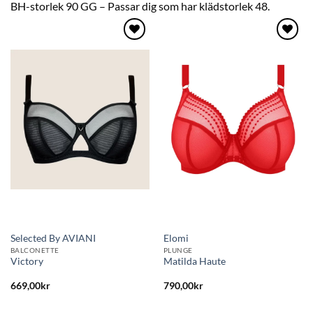
BH-storlek 90 GG – Passar dig som har klädstorlek 48.
Lägg
Lägg
till i
till i
önskelistan
önskelistan
Selected By AVIANI
Elomi
BALCONETTE
PLUNGE
Victory
Matilda Haute
669,00
kr
790,00
kr