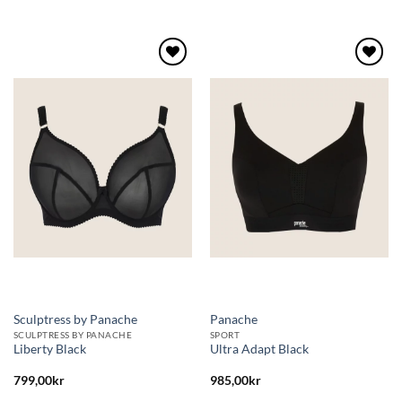
Lägg
Lägg
till i
till i
önskelistan
önskelistan
Sculptress by Panache
Panache
SCULPTRESS BY PANACHE
SPORT
Liberty Black
Ultra Adapt Black
799,00
kr
985,00
kr