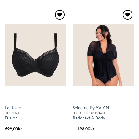
Lägg
Lägg
till i
till i
önskelistan
önskelistan
Fantasie
Selected By AVIANI
HELKUPA
SELECTED BY AVIANI
Fusion
Baddräkt & Body
699,00
kr
1 .198,00
kr