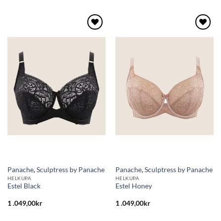
Lägg
Lägg
till i
till i
önskelistan
önskelistan
Panache
,
Sculptress by Panache
Panache
,
Sculptress by Panache
HELKUPA
HELKUPA
Estel Black
Estel Honey
1 .049,00
kr
1 .049,00
kr