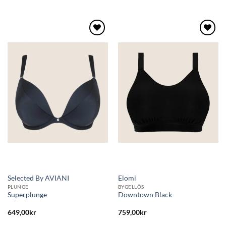
Lägg
Lägg
till i
till i
önskelistan
önskelistan
Selected By AVIANI
Elomi
PLUNGE
BYGELLÖS
Superplunge
Downtown Black
649,00
kr
759,00
kr