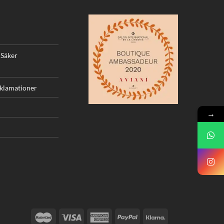
 Säker
eklamationer
→