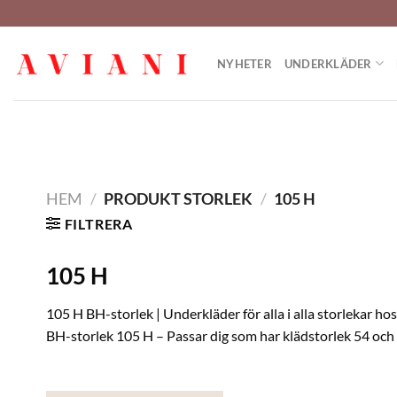
Hoppa
till
innehåll
NYHETER
UNDERKLÄDER
HEM
/
PRODUKT STORLEK
/
105 H
FILTRERA
105 H
105 H BH-storlek | Underkläder för alla i alla storlekar ho
BH-storlek 105 H – Passar dig som har klädstorlek 54 och 