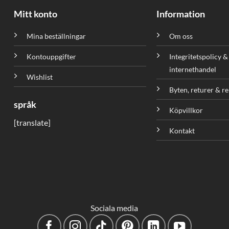
Mitt konto
Information
Mina beställningar
Om oss
Kontouppgifter
Integritetspolicy &
internethandel
Wishlist
Byten, returer & r
språk
Köpvillkor
[translate]
Kontakt
Sociala media