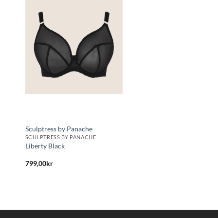
Lägg
till i
önskelistan
Sculptress by Panache
SCULPTRESS BY PANACHE
Liberty Black
799,00
kr