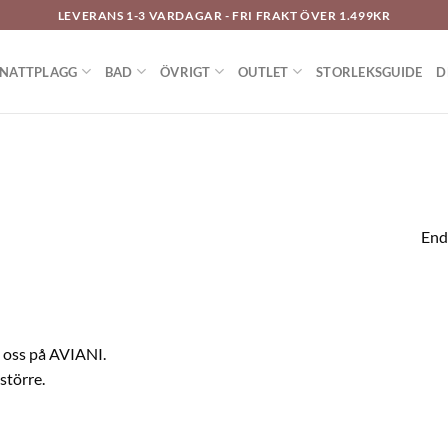
LEVERANS 1-3 VARDAGAR - FRI FRAKT ÖVER 1.499KR
NATTPLAGG
BAD
ÖVRIGT
OUTLET
STORLEKSGUIDE
D
End
s oss på AVIANI.
större.