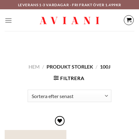
Hoppa
LEVERANS 1-3 VARDAGAR - FRI FRAKT ÖVER 1.499KR
till
innehåll
HEM
/
PRODUKT STORLEK
/
100J
FILTRERA
Lägg