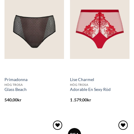
Lägg
Lägg
till i
till i
önskelistan
önskelistan
Primadonna
Lise Charmel
HÖG TROSA
HÖG TROSA
Glass Beach
Adorable En Sexy Röd
540,00
kr
1 .579,00
kr