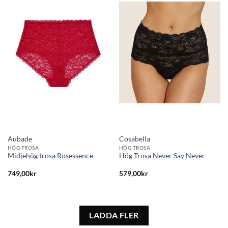
Lägg
Lägg
till i
till i
önskelistan
önskelistan
Aubade
Cosabella
HÖG TROSA
HÖG TROSA
Midjehög trosa Rosessence
Hög Trosa Never Say Never
749,00
kr
579,00
kr
LADDA FLER