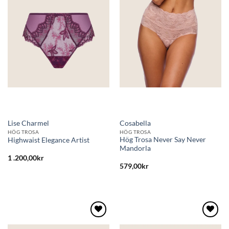
till i
till i
önskelistan
önskelistan
Lise Charmel
Cosabella
HÖG TROSA
HÖG TROSA
Hög Trosa Never Say Never
Highwaist Elegance Artist
Mandorla
1 .200,00
kr
579,00
kr