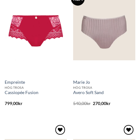
Lägg
Lägg
till i
till i
önskelistan
önskelistan
Empreinte
Marie Jo
HÖG TROSA
HÖG TROSA
Cassiopée Fusion
Avero Soft Sand
Det
Det
799,00
kr
540,00
kr
270,00
kr
ursprungliga
nuvarande
priset
priset
var:
är:
540,00kr.
270,00kr.