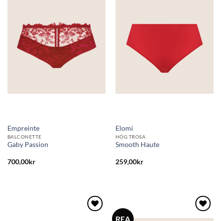
Lägg
Lägg
till i
till i
önskelistan
önskelistan
Empreinte
Elomi
BALCONETTE
HÖG TROSA
Gaby Passion
Smooth Haute
700,00
kr
259,00
kr
REA