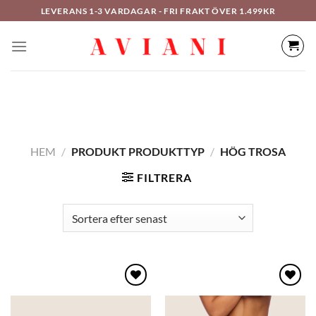
Hoppa
LEVERANS 1-3 VARDAGAR - FRI FRAKT ÖVER 1.499KR
till
innehåll
HEM
/
PRODUKT PRODUKTTYP
/
HÖG TROSA
FILTRERA
Lägg
Lägg