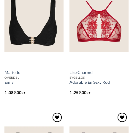
till i
till i
önskelistan
önskelistan
Marie Jo
Lise Charmel
ÖVERDEL
BYGELLÖS
Emly
Adorable En Sexy Röd
1 .089,00
kr
1 .259,00
kr
Lägg
Lägg