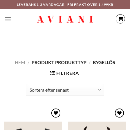
Hoppa
LEVERANS 1-3 VARDAGAR - FRI FRAKT ÖVER 1.499KR
till
innehåll
HEM
/
PRODUKT PRODUKTTYP
/
BYGELLÖS
FILTRERA
Lägg
Lägg