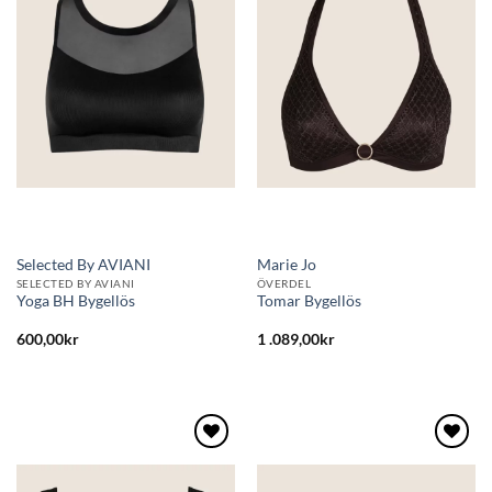
till i
till i
önskelistan
önskelistan
Selected By AVIANI
Marie Jo
SELECTED BY AVIANI
ÖVERDEL
Yoga BH Bygellös
Tomar Bygellös
600,00
kr
1 .089,00
kr
Lägg
Lägg