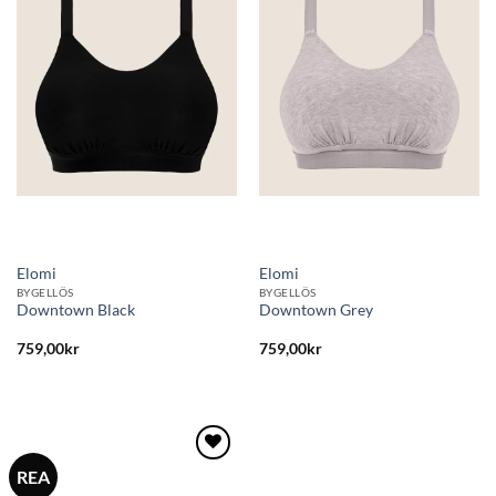
till i
till i
önskelistan
önskelistan
Elomi
Elomi
BYGELLÖS
BYGELLÖS
Downtown Black
Downtown Grey
759,00
kr
759,00
kr
REA