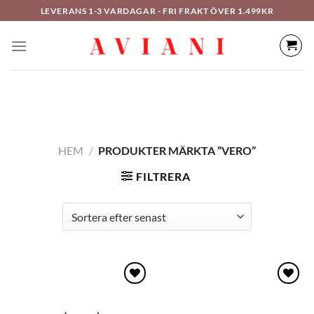
Hoppa
LEVERANS 1-3 VARDAGAR - FRI FRAKT ÖVER 1.499KR
till
innehåll
HEM
/
PRODUKTER MÄRKTA ”VERO”
FILTRERA
Lägg
Lägg