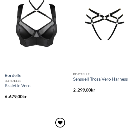
till i
till i
önskelistan
önskelistan
BORDELLE
Bordelle
Sensuell Trosa Vero Harness
BORDELLE
Bralette Vero
2 .299,00
kr
6 .679,00
kr
Lägg