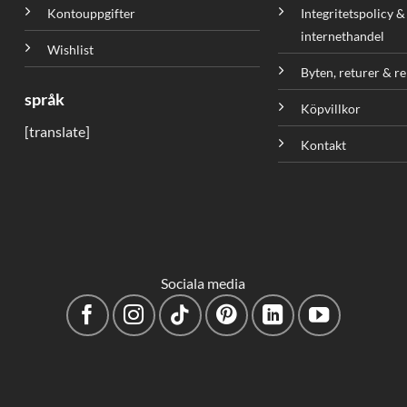
Kontouppgifter
Integritetspolicy &
internethandel
Wishlist
Byten, returer & r
språk
Köpvillkor
[translate]
Kontakt
Sociala media