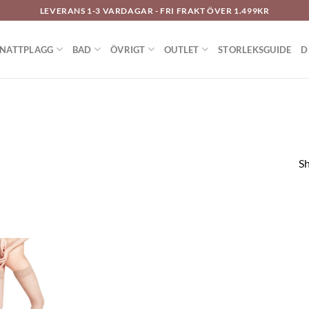
LEVERANS 1-3 VARDAGAR - FRI FRAKT ÖVER 1.499KR
NATTPLAGG
BAD
ÖVRIGT
OUTLET
STORLEKSGUIDE
D
Sh
Lägg
till i
önskelistan