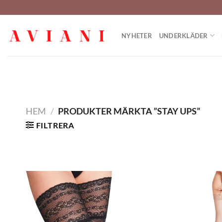
Hoppa
till
innehåll
NYHETER
UNDERKLÄDER
HEM
/
PRODUKTER MÄRKTA ”STAY UPS”
FILTRERA
Lägg
till i
önskelistan