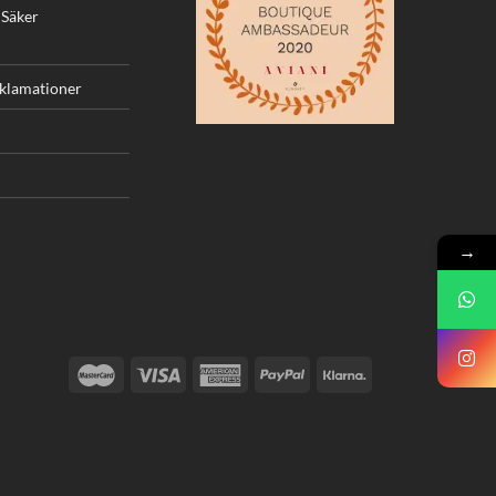
 Säker
eklamationer
→