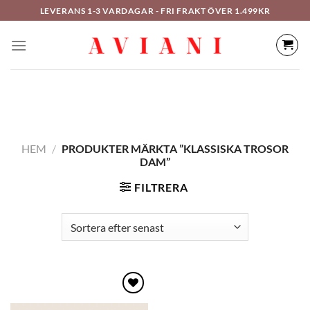
Hoppa
LEVERANS 1-3 VARDAGAR - FRI FRAKT ÖVER 1.499KR
till
innehåll
HEM
/
PRODUKTER MÄRKTA ”KLASSISKA TROSOR
DAM”
FILTRERA