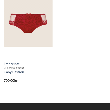
Lägg
till i
önskelistan
Empreinte
KLASSISK TROSA
Gaby Passion
700,00
kr