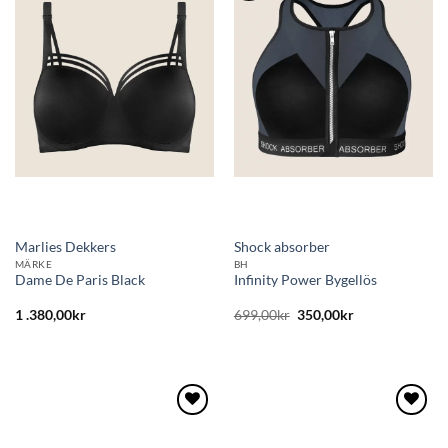
till i
till i
önskelistan
önskelistan
Marlies Dekkers
Shock absorber
MÄRKE
BH
Dame De Paris Black
Infinity Power Bygellös
Det
Det
1 .380,00
kr
699,00
kr
350,00
kr
ursprungliga
nuvarande
priset
priset
var:
är:
699,00kr.
350,00kr.