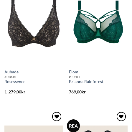
till i
till i
önskelistan
önskelistan
Aubade
Elomi
AUBADE
PLUNGE
Rosessence
Brianna Rainforest
1 .279,00
kr
769,00
kr
REA
Lägg
Lägg