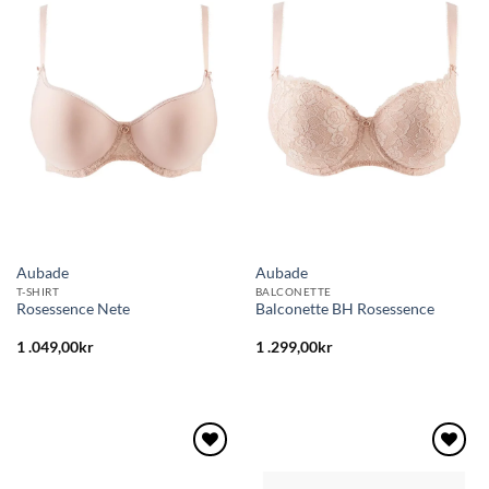
Lägg
Lägg
till i
till i
önskelistan
önskelistan
Aubade
Aubade
T-SHIRT
BALCONETTE
Rosessence Nete
Balconette BH Rosessence
1 .049,00
kr
1 .299,00
kr