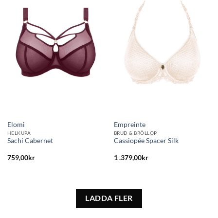
Lägg
Lägg
till i
till i
önskelistan
önskelistan
Elomi
Empreinte
HELKUPA
BRUD & BRÖLLOP
Sachi Cabernet
Cassiopée Spacer Silk
759,00
kr
1 .379,00
kr
LADDA FLER