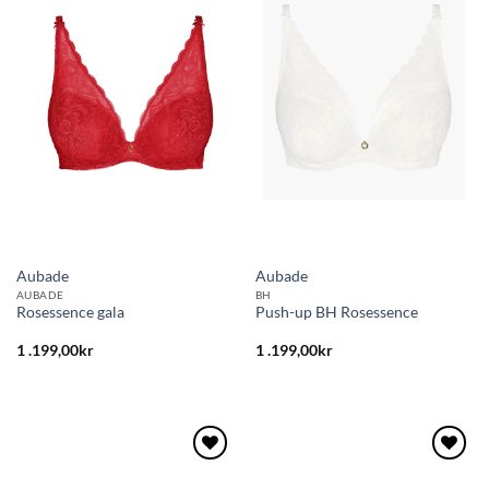
Lägg
Lägg
till i
till i
önskelistan
önskelistan
Aubade
Aubade
AUBADE
BH
Rosessence gala
Push-up BH Rosessence
1 .199,00
kr
1 .199,00
kr