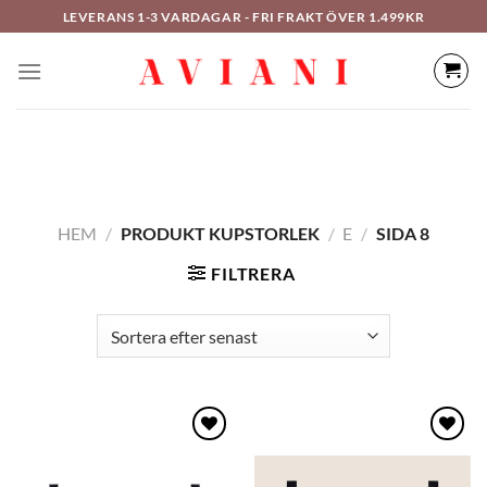
Hoppa
LEVERANS 1-3 VARDAGAR - FRI FRAKT ÖVER 1.499KR
till
innehåll
HEM
/
PRODUKT KUPSTORLEK
/
E
/
SIDA 8
FILTRERA
Lägg
Lägg