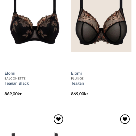
till i
till i
önskelistan
önskelistan
Elomi
Elomi
BALCONETTE
PLUNGE
Teagan Black
Teagan
869,00
kr
869,00
kr
Lägg
Lägg