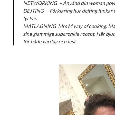
NETWORKING – Använd din woman power i 
DEJTING – Förklaring hur dejting funkar på
lyckas.
MATLAGNING Mrs M way of cooking. Malin 
sina glammiga superenkla recept. Här bju
för både vardag och fest.