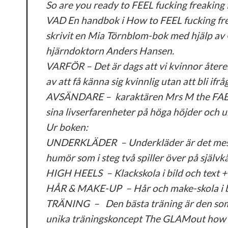
So are you ready to FEEL fucking freaking
VAD En handbok i How to FEEL fucking frea
skrivit en Mia Törnblom-bok med hjälp av
hjärndoktorn Anders Hansen.
VARFÖR – Det är dags att vi kvinnor återer
av att få känna sig kvinnlig utan att bli ifrå
AVSÄNDARE – karaktären Mrs M the FAB Co
sina livserfarenheter på höga höjder och un
Ur boken:
UNDERKLÄDER – Underkläder är det mest kr
humör som i steg två spiller över på självk
HIGH HEELS – Klackskola i bild och text + l
HÅR & MAKE-UP – Hår och make-skola i bild
TRÄNING – Den bästa träning är den som b
unika träningskoncept The GLAMout how to s