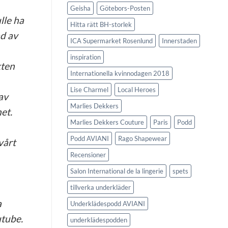
Geisha
Götebors-Posten
lle ha
Hitta rätt BH-storlek
d av
ICA Supermarket Rosenlund
Innerstaden
inspiration
kten
Internationella kvinnodagen 2018
Lise Charmel
Local Heroes
av
Marlies Dekkers
et.
Marlies Dekkers Couture
Paris
Podd
Podd AVIANI
Rago Shapewear
vårt
Recensioner
Salon International de la lingerie
spets
tillverka underkläder
a
Underklädespodd AVIANI
utube.
underklädespodden