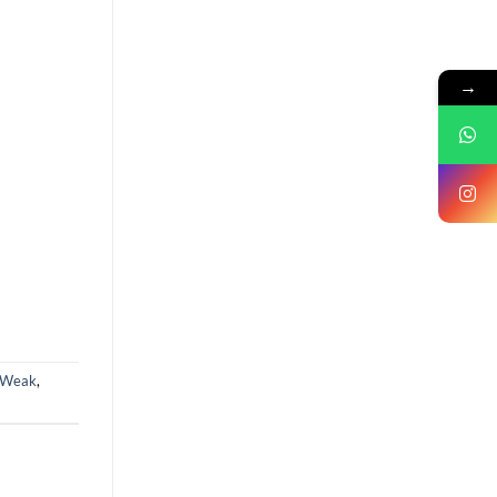
→
nWeak
,