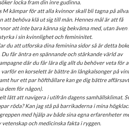
söker locka fram din inre gudinna.
 M kämpar för att alla kvinnor skall bli tagna på allva
n att behöva klä ut sig till män. Hennes mål är att få
nnor att inte bara känna sig bekväma med, utan även 
styrka i sin kvinnlighet och femininitet.
lar du att utforska dina feminina sidor så är detta bok
. Du får äntra en spännande och stärkande värld av
ampagne där du får lära dig allt du behöver veta för a
 varför en korselett är bättre än långkalsonger på vin
samt hur ett par höfthållare kan ge dig bättre affärsavt
isa dem för någon).
lt lätt att navigera i utifrån dagens samhällsklimat. S
par röda? Kan jag stå på barrikaderna i mina högkla
begreppen med hjälp av både sina egna erfarenheter m
 vetenskap och medicinska fakta i ryggen.