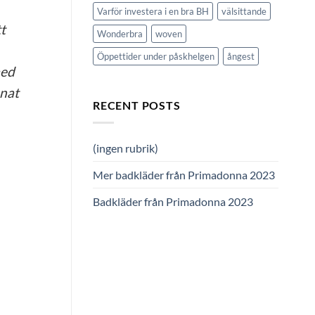
Varför investera i en bra BH
välsittande
t
Wonderbra
woven
Öppettider under påskhelgen
ångest
med
nnat
RECENT POSTS
(ingen rubrik)
Mer badkläder från Primadonna 2023
Badkläder från Primadonna 2023