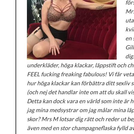
för
Mrs
uta
kvi
en 
Gil
dig
underkläder, höga klackar, läppstift och ch
FEEL fucking freaking fabulous! Vi får veta
hur höga klackar kan förbättra ditt sexliv 
(och nej det handlar inte om att du skall v
Detta kan dock vara en värld som inte är he
jag mina medsystrar om jag målar mina läp
skor? Mrs M lotsar dig rätt och reder ut 
även med en stor champagneflaska fylld av