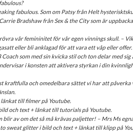
 fabulous?
king fabulous. Som om Patsy från Helt hysterisktsku
 Carrie Bradshaw från Sex & the City som är uppbacka
övra vår femininitet för vår egen vinnings skull. – Vi
gasatt eller bli anklagad för att vara ett våp eller offer.
ach som med sin kvicka stil och ton delar med sig 
dervisar i konsten att aktivera styrkan i din kvinnligh
aftfulla och omedelbara sättet vi har att påverka 
änslan.
änkat till filmer på Youtube.
 och text + länkat till tutorials på Youtube.
lir av om det så må krävas paljetter! – Mrs Ms egn
weat glitter i bild och text + länkat till klipp på Yo