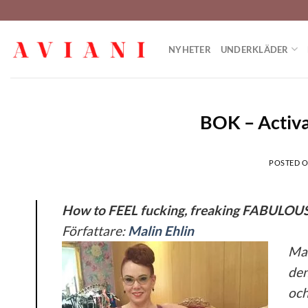
Hoppa
till
innehåll
NYHETER
UNDERKLÄDER
BOK – Activ
POSTED 
How to FEEL fucking, freaking FABULOU
Författare:
Malin Ehlin
Mal
den
och