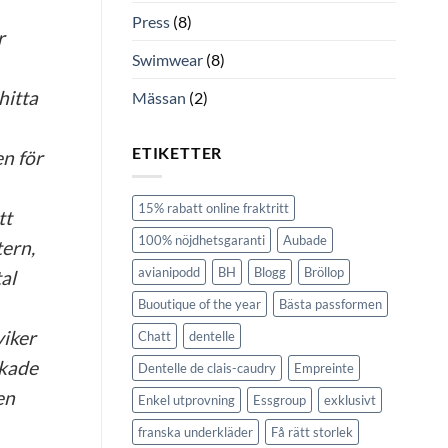
Press
(8)
r
Swimwear
(8)
hitta
Mässan
(2)
ETIKETTER
en för
15% rabatt online fraktritt
tt
100% nöjdhetsgaranti
Aubade
tern,
avianipodd
BH
Blogg
Bröllop
al
Buoutique of the year
Bästa passformen
viker
Chatt
dentelle
ckade
Dentelle de clais-caudry
Empreinte
en
Enkel utprovning
Essgroup
exklusivt
franska underkläder
Få rätt storlek