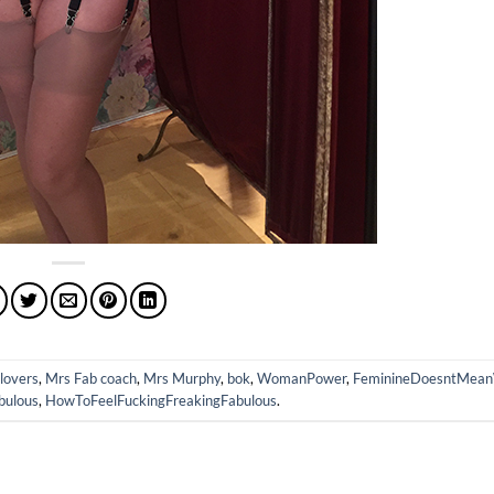
elovers
,
Mrs Fab coach
,
Mrs Murphy
,
bok
,
WomanPower
,
FeminineDoesntMea
bulous
,
HowToFeelFuckingFreakingFabulous
.