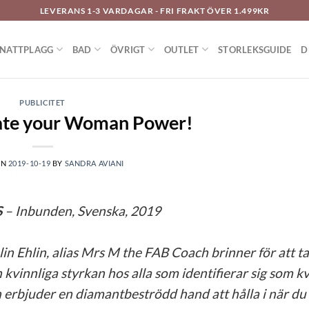
LEVERANS 1-3 VARDAGAR - FRI FRAKT ÖVER 1.499KR
NATTPLAGG
BAD
ÖVRIGT
OUTLET
STORLEKSGUIDE
D
PUBLICITET
ate your Woman Power!
ON
2019-10-19
BY
SANDRA AVIANI
S
– Inbunden, Svenska, 2019
in Ehlin, alias Mrs M the FAB Coach brinner för att t
 kvinnliga styrkan hos alla som identifierar sig som k
 erbjuder en diamantbeströdd hand att hålla i när du