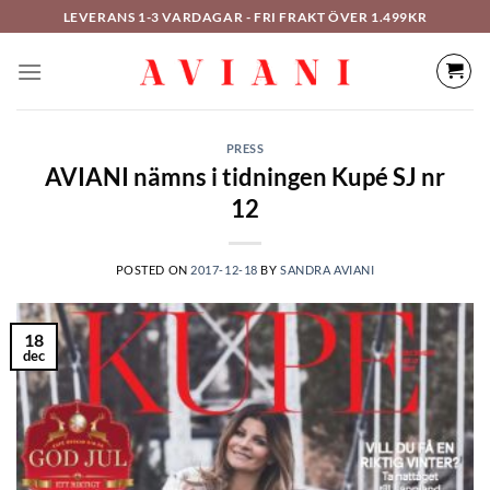
Hoppa
LEVERANS 1-3 VARDAGAR - FRI FRAKT ÖVER 1.499KR
till
innehåll
PRESS
AVIANI nämns i tidningen Kupé SJ nr
12
POSTED ON
2017-12-18
BY
SANDRA AVIANI
18
dec