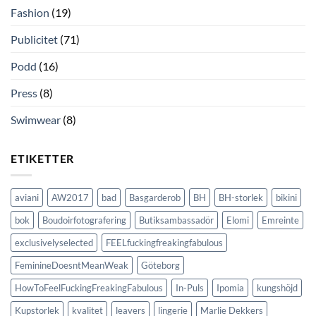
Fashion
(19)
Publicitet
(71)
Podd
(16)
Press
(8)
Swimwear
(8)
ETIKETTER
aviani
AW2017
bad
Basgarderob
BH
BH-storlek
bikini
bok
Boudoirfotografering
Butiksambassadör
Elomi
Emreinte
exclusivelyselected
FEELfuckingfreakingfabulous
FeminineDoesntMeanWeak
Göteborg
HowToFeelFuckingFreakingFabulous
In-Puls
Ipomia
kungshöjd
Kupstorlek
kvalitet
leavers
lingerie
Marlie Dekkers