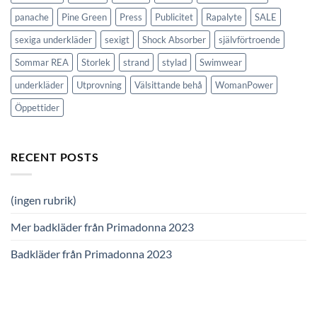
panache
Pine Green
Press
Publicitet
Rapalyte
SALE
sexiga underkläder
sexigt
Shock Absorber
självförtroende
Sommar REA
Storlek
strand
stylad
Swimwear
underkläder
Utprovning
Välsittande behå
WomanPower
Öppettider
RECENT POSTS
(ingen rubrik)
Mer badkläder från Primadonna 2023
Badkläder från Primadonna 2023