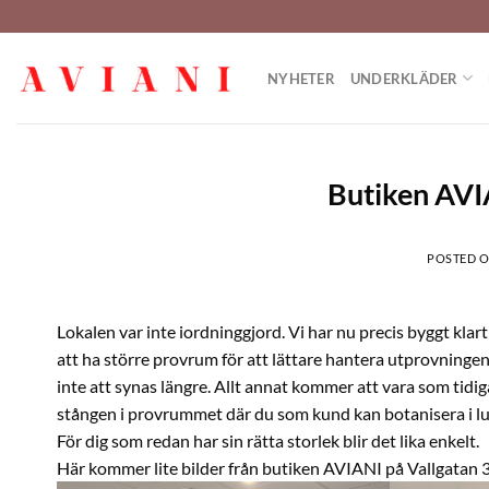
Hoppa
till
innehåll
NYHETER
UNDERKLÄDER
Butiken AVIA
POSTED 
Lokalen var inte iordninggjord. Vi har nu precis byggt kl
att ha större provrum för att lättare hantera utprovning
inte att synas längre. Allt annat kommer att vara som tidig
stången i provrummet där du som kund kan botanisera i lu
För dig som redan har sin rätta storlek blir det lika enkelt.
Här kommer lite bilder från butiken AVIANI på Vallgatan 