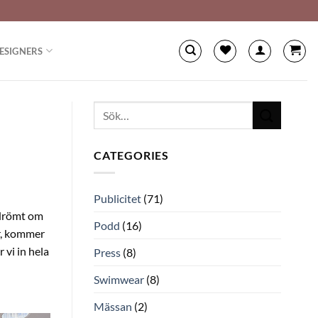
ESIGNERS
CATEGORIES
Publicitet
(71)
 drömt om
Podd
(16)
er, kommer
 vi in hela
Press
(8)
Swimwear
(8)
Mässan
(2)