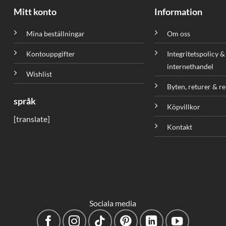
Mitt konto
Information
Mina beställningar
Om oss
Kontouppgifter
Integritetspolicy &
internethandel
Wishlist
Byten, returer & r
språk
Köpvillkor
[translate]
Kontakt
Sociala media