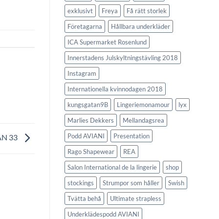
exklusivt
Freya
Få rätt storlek
Företagarna
Hållbara underkläder
ICA Supermarket Rosenlund
Innerstadens Julskyltningstävling 2018
Instagram
Internationella kvinnodagen 2018
kungsgatan9B
Lingeriemonamour
lyx
Marlies Dekkers
Mellandagsrea
Podd AVIANI
Presentation
AN 33
Rago Shapewear
REA
Salon International de la lingerie
shop
stockings
Strumpor som håller
Swish
Tvätta behå
Ultimate strapless
Underklädespodd AVIANI