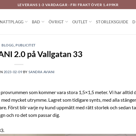
LEVERANS 1-3 VARDAGAR - FRI FRAKT ÖVER 1.499KR
NATTPLAGG
BAD
ÖVRIGT
OUTLET
STORLEKSGUIDE
D
BLOGG
,
PUBLICITET
NI 2.0 på Vallgatan 33
ON
2023-02-09
BY
SANDRA AVIANI
art provrummen som kommer vara stora 1,5×1,5 meter. Vi har alltid
en med mycket utrymme. Lagret som tidigare synts, med alla stäng
are. Först blir varje ny kund uppmätt med rätt storlek och sedan tar
gn och ro det som passar dig.
33.