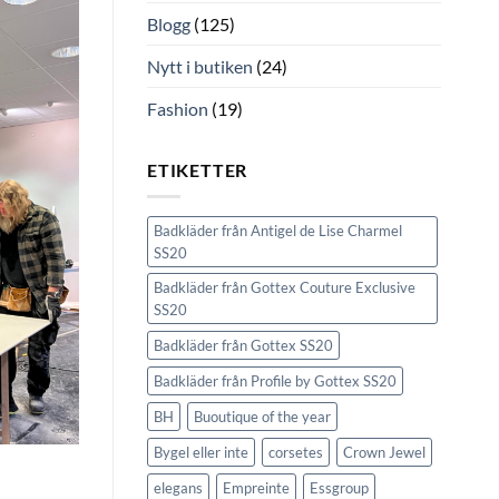
Blogg
(125)
Nytt i butiken
(24)
Fashion
(19)
ETIKETTER
Badkläder från Antigel de Lise Charmel
SS20
Badkläder från Gottex Couture Exclusive
SS20
Badkläder från Gottex SS20
Badkläder från Profile by Gottex SS20
BH
Buoutique of the year
Bygel eller inte
corsetes
Crown Jewel
elegans
Empreinte
Essgroup