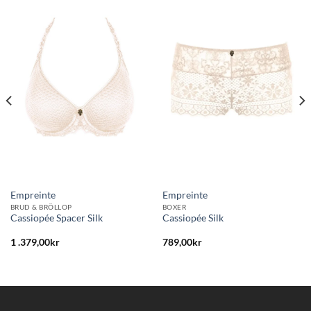
Lägg
Lägg
till i
till i
önskelistan
önskelistan
Empreinte
Empreinte
BRUD & BRÖLLOP
BOXER
Cassiopée Spacer Silk
Cassiopée Silk
1 .379,00
kr
789,00
kr