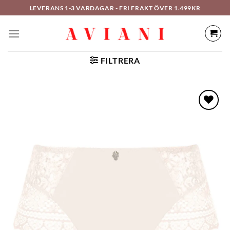
Hoppa
LEVERANS 1-3 VARDAGAR - FRI FRAKT ÖVER 1.499KR
till
innehåll
FILTRERA
LÄGG TILL I
ÖNSKELISTAN