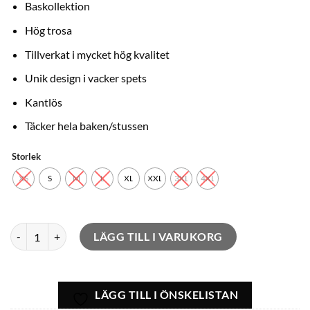
Baskollektion
Hög trosa
Tillverkat i mycket hög kvalitet
Unik design i vacker spets
Kantlös
Täcker hela baken/stussen
Storlek
XS
S
M
L
XL
XXL
3XL
4XL
Cassiopée Silk mängd
LÄGG TILL I VARUKORG
LÄGG TILL I ÖNSKELISTAN