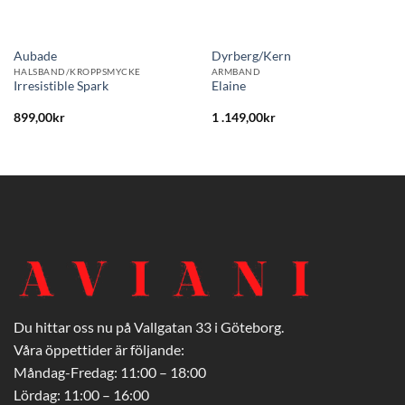
Aubade
Dyrberg/Kern
HALSBAND/KROPPSMYCKE
ARMBAND
Irresistible Spark
Elaine
899,00
kr
1 .149,00
kr
Du hittar oss nu på Vallgatan 33 i Göteborg.
Våra öppettider är följande:
Måndag-Fredag: 11:00 – 18:00
Lördag: 11:00 – 16:00