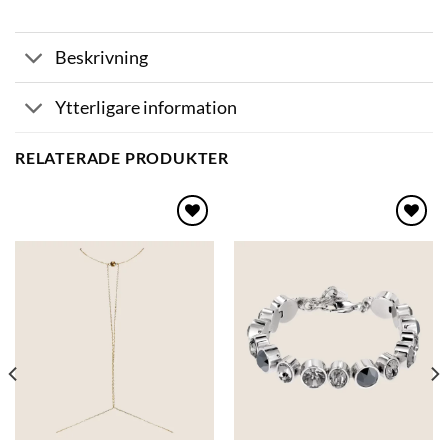
Beskrivning
Ytterligare information
RELATERADE PRODUKTER
Lägg
Lägg
till i
till i
önskelistan
önskelistan