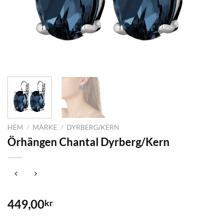
HEM
/
MÄRKE
/
DYRBERG/KERN
Örhängen Chantal Dyrberg/Kern
449,00
kr