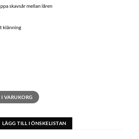
ippa skavsår mellan låren
ht klänning
gd
L I VARUKORG
LÄGG TILL I ÖNSKELISTAN