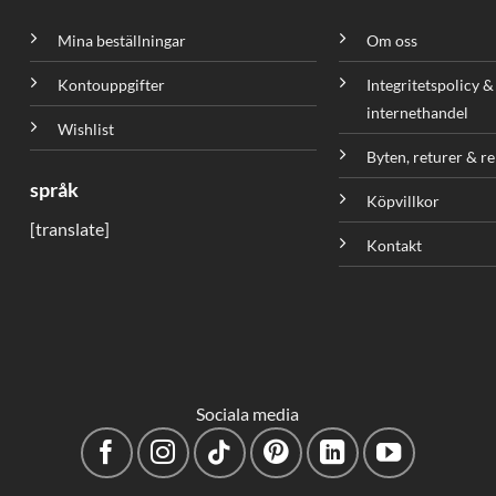
Mina beställningar
Om oss
Kontouppgifter
Integritetspolicy &
internethandel
Wishlist
Byten, returer & r
språk
Köpvillkor
[translate]
Kontakt
Sociala media