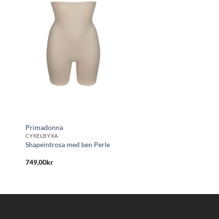
Lägg
till i
önskelistan
Primadonna
CYKELBYXA
Shapeintrosa med ben Perle
749,00
kr