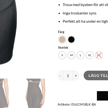
Trosa med byxben för att sl
Inga troskanter syns
Perfekt att ha under en tig
Färg
Storlek
S
M
L
XL
4XL
Shapeintrosa med ben Perle män
LÄGG TIL
Artikelnr:
0562345BLK-BA