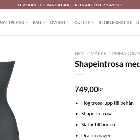
LEVERANS 1-3 VARDAGAR - FRI FRAKT ÖVER 1.499KR
NATTPLAGG
BAD
ÖVRIGT
OUTLET
STORLEKSGUIDE
D
HEM
/
MÄRKE
/
PRIMADON
Shapeintrosa med
LÄGG TILL I
749,00
kr
ÖNSKELISTAN
Hög trosa, upp till behån
Shape-in trosa
Slätar till huden
Drar in magen