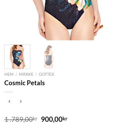
HEM
/
MÄRKE
/
GOTTEX
Cosmic Petals
Det
Det
1 .789,00
900,00
kr
kr
ursprungliga
nuvarande