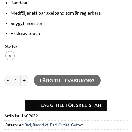
priset
priset
Bandeau
var:
är:
Medföljer ett par axelband som är reglerbara
1
900,00kr.
Snyggt mönster
.789,00kr.
Exklusiv touch
Storlek
S
Cosmic Petals mängd
LÄGG TILL I VARUKORG
LÄGG TILL I ÖNSKELISTAN
Artikelnr:
16CP072
Kategorier:
Bad
,
Baddräkt
,
Bad
,
Outlet
,
Gottex