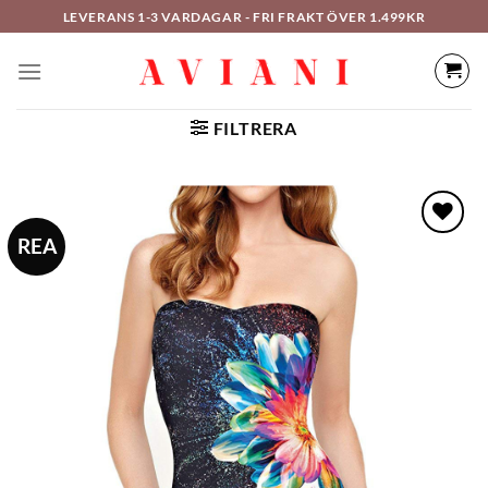
Hoppa
LEVERANS 1-3 VARDAGAR - FRI FRAKT ÖVER 1.499KR
till
innehåll
FILTRERA
REA
LÄGG TILL I
ÖNSKELISTAN