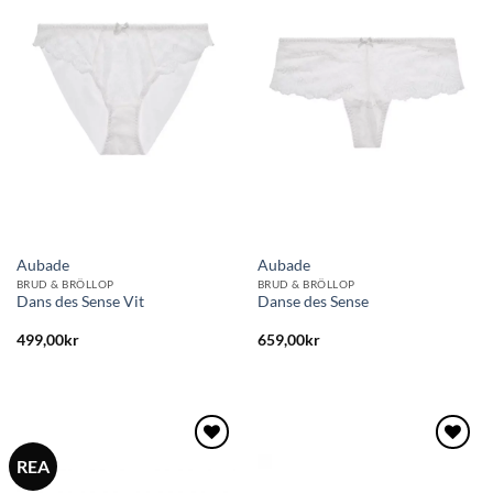
till i
till i
önskelistan
önskelistan
Aubade
Aubade
BRUD & BRÖLLOP
BRUD & BRÖLLOP
Dans des Sense Vit
Danse des Sense
499,00
kr
659,00
kr
REA
Lägg
Lägg