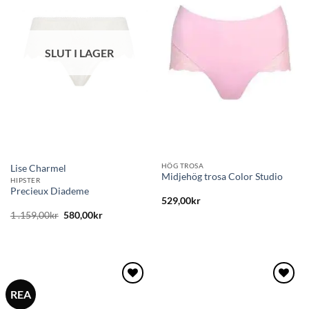
till i
till i
önskelistan
önskelistan
SLUT I LAGER
HÖG TROSA
Lise Charmel
Midjehög trosa Color Studio
HIPSTER
Precieux Diademe
529,00
kr
Det
Det
1 .159,00
kr
580,00
kr
ursprungliga
nuvarande
priset
priset
var:
är:
1
580,00kr.
.159,00kr.
REA
Lägg
Lägg