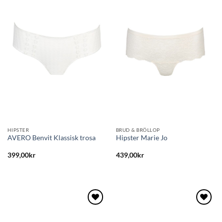
Lägg
Lägg
till i
till i
önskelistan
önskelistan
HIPSTER
BRUD & BRÖLLOP
AVERO Benvit Klassisk trosa
Hipster Marie Jo
399,00
kr
439,00
kr
Lägg
Lägg