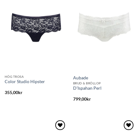
till i
till i
önskelistan
önskelistan
HÖG TROSA
Aubade
Color Studio Hipster
BRUD & BRÖLLOP
D’Ispahan Perl
355,00
kr
799,00
kr