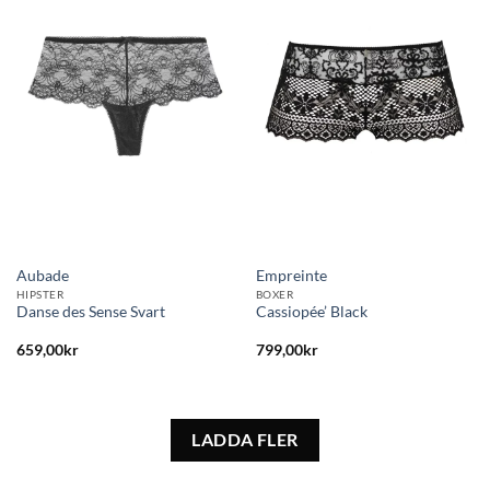
Lägg
Lägg
till i
till i
önskelistan
önskelistan
Aubade
Empreinte
HIPSTER
BOXER
Danse des Sense Svart
Cassiopée’ Black
659,00
kr
799,00
kr
LADDA FLER