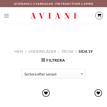
Hoppa
LEVERANS 1-3 VARDAGAR - FRI FRAKT ÖVER 1.499KR
till
innehåll
HEM
/
UNDERKLÄDER
/
TROSA
/
SIDA 19
FILTRERA
Lägg
Lägg