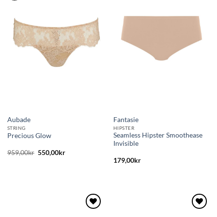
till i
till i
önskelistan
önskelistan
Aubade
Fantasie
STRING
HIPSTER
Seamless Hipster Smoothease
Precious Glow
Invisible
Det
Det
959,00
kr
550,00
kr
ursprungliga
nuvarande
179,00
kr
priset
priset
var:
är:
959,00kr.
550,00kr.